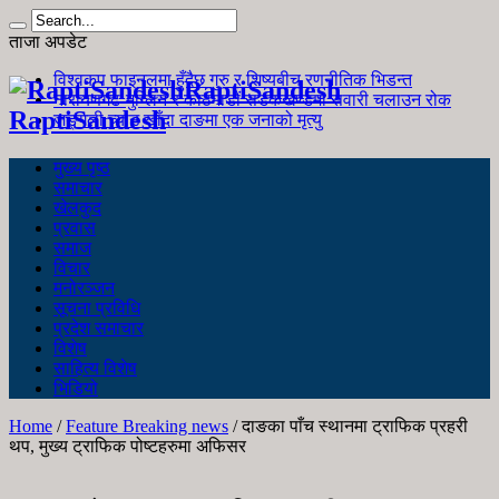
ताजा अपडेट
विश्वकप फाइनलमा हुँदैछ गुरु र शिष्यबीच रणनीतिक भिडन्त
RaptiSandesh
नारायणगढ-मुग्लिन र काठमाडौं सडकखण्डमा सवारी चलाउन रोक
RaptiSandesh
जङ्गली च्याउ खाँदा दाङमा एक जनाको मृत्यु
मुख्य पृष्ठ
समाचार
खेलकुद
प्रवास
समाज
विचार
मनोरञ्जन
सूचना प्रविधि
प्रदेश समाचार
विशेष
साहित्य विशेष
भिडियो
Home
/
Feature Breaking news
/
दाङका पाँच स्थानमा ट्राफिक प्रहरी
थप, मुख्य ट्राफिक पोष्टहरुमा अफिसर