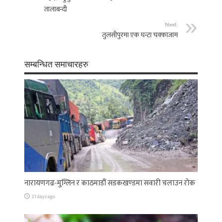
तालाबन्दी
Next:
तुलसीपुरमा एक घन्टा चक्काजाम
सम्बन्धित समाचारहरु
नारायणगढ-मुग्लिन र काठमाडौं सडकखण्डमा सवारी चलाउन रोक
21 days ago