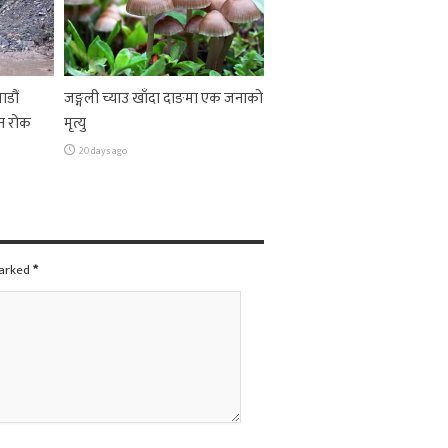
ाडौं
जङ्गली च्याउ खाँदा दाङमा एक जनाको
न रोक
मृत्यु
20 days ago
marked
*