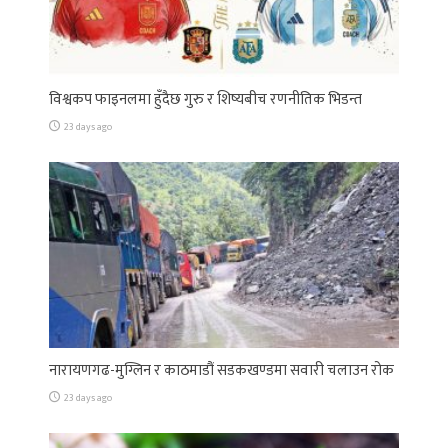
विश्वकप फाइनलमा हुँदैछ गुरु र शिष्यबीच रणनीतिक भिडन्त
23 days ago
नारायणगढ-मुग्लिन र काठमाडौं सडकखण्डमा सवारी चलाउन रोक
23 days ago