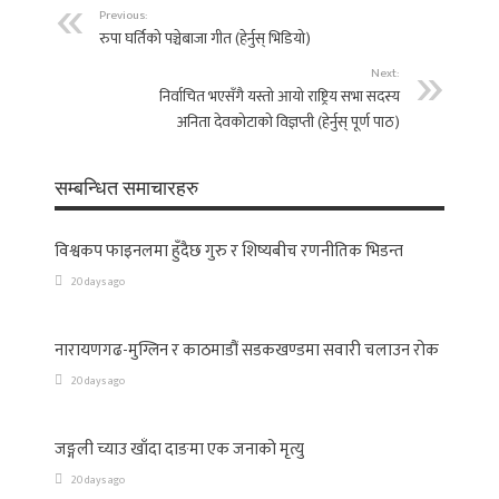
Previous:
रुपा घर्तिको पञ्चेबाजा गीत (हेर्नुस् भिडियो)
Next:
निर्वाचित भएसँगै यस्तो आयो राष्ट्रिय सभा सदस्य
अनिता देवकोटाको विज्ञप्ती (हेर्नुस् पूर्ण पाठ)
सम्बन्धित समाचारहरु
विश्वकप फाइनलमा हुँदैछ गुरु र शिष्यबीच रणनीतिक भिडन्त
20 days ago
नारायणगढ-मुग्लिन र काठमाडौं सडकखण्डमा सवारी चलाउन रोक
20 days ago
जङ्गली च्याउ खाँदा दाङमा एक जनाको मृत्यु
20 days ago