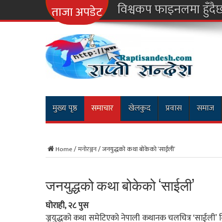
ताजा अपडेट
मुख्य पृष्ठ
समाचार
खेलकुद
प्रवास
समाज
Home
/
मनोरञ्जन
/
जनयुद्धको कथा बोकेको ‘साईली’
जनयुद्धको कथा बोकेको ‘साईली’
घोराही, २८ पुस
ज्नयुद्धको कथा समेटिएको नेपाली कथानक चलचित्र ‘साईली’ 