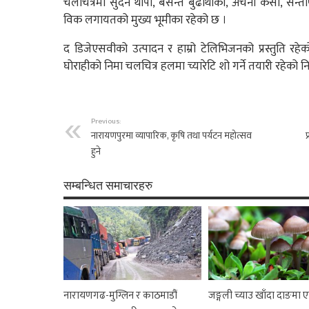
चलचित्रमा सुदन थापा, बसन्त बुढाथोकी, अर्चना केसी, सन्
विक लगायतको मुख्य भूमीका रहेको छ ।
द डिजेएसवीको उत्पादन र हाम्रो टेलिभिजनको प्रस्तुति 
घोराहीको निमा चलचित्र हलमा च्यारेटि शो गर्ने तयारी रहेको 
Previous:
नारायणपुरमा व्यापारिक, कृषि तथा पर्यटन महोत्सव
प
हुने
सम्बन्धित समाचारहरु
नारायणगढ-मुग्लिन र काठमाडौं
जङ्गली च्याउ खाँदा दाङमा