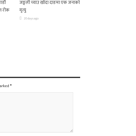
ाडौं
जङ्गली च्याउ खाँदा दाङमा एक जनाको
न रोक
मृत्यु
20 days ago
marked
*