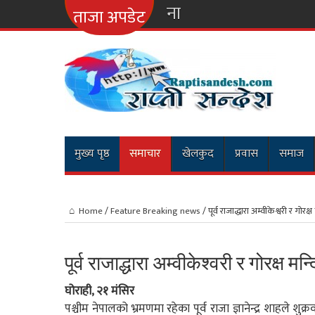
नारायणगढ-मुग्ल
ताजा अपडेट
मुख्य पृष्ठ
समाचार
खेलकुद
प्रवास
समाज
Home
/
Feature Breaking news
/
पूर्व राजाद्धारा अम्वीकेश्वरी र गोरक
पूर्व राजाद्धारा अम्वीकेश्वरी र गोरक्ष मन
घोराही, २१ मंसिर
पश्चीम नेपालको भ्रमणमा रहेका पूर्व राजा ज्ञानेन्द्र शाहले शु