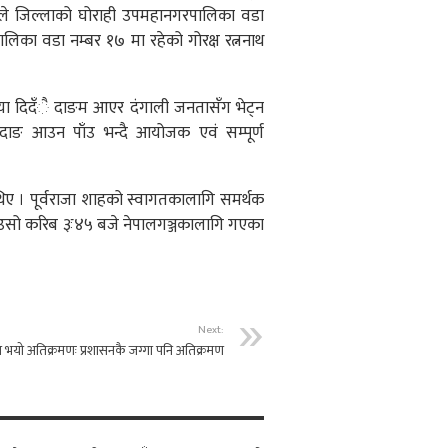
ाहले जिल्लाको घोराही उपमहानगरपालिका वडा
ालिका वडा नम्बर १७ मा रहेको गोरक्ष रत्ननाथ
्रिया दिदँै दाङम आएर दंगाली जनतासँग भेट्न
 दाङ आउन पाँउ भन्दै आयोजक एवं सम्पूर्ण
िए । पूर्वराजा शाहको स्वागतकालागि समर्थक
दिउसो करिब ३ः४५ बजे नेपालगञ्जकालागि गएका
Next:
 भयो अतिक्रमणः प्रशासनकै जग्गा पनि अतिक्रमण