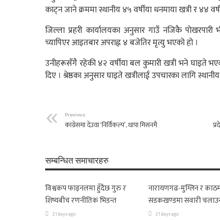
काट्न जाने क्रममा स्थानीय ४५ वर्षीया धनमाया खत्री र ४४ वर
जिल्ला प्रहरी कार्यालयका अनुसार गाउँ नजिकै पोखरपारी
च्यापिएर आइतबार अपराह्न ४ बजेतिर मृत्यु भएको हो ।
उनीहरूसँगै रहेकी ४२ वर्षीया बल कुमारी खत्री भने घाइते भएको प
दिए । श्रेष्ठका अनुसार घाइते खत्रीलाई उपचारका लागि स्था
Previous:
कांग्रेसमा देउवा ‘निर्विकल्प’, थापा मिसनमै
प्
सम्बन्धित समाचारहरु
विश्वकप फाइनलमा हुँदैछ गुरु र
नारायणगढ-मुग्लिन र काठम
शिष्यबीच रणनीतिक भिडन्त
सडकखण्डमा सवारी चलाउ
21 days ago
21 days ago