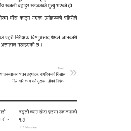
्षीय रकाली बहादुर खड्काको मृत्यु भएको हो ।
 भीरमा घाँस काट्न गएका उनीहरूको पहिरोले
्रहरी निरीक्षक विष्णुप्रसाद श्रेष्ठले जानकारी
नीय अस्पताल पठाइएको छ ।
Next:
रदेश जनस्वास्थ्य भवन उद्घाटन, नागरिकको विश्वास
जित्ने गरि काम गर्न मुख्यमन्त्रीको निर्देशन
ाडौं
जङ्गली च्याउ खाँदा दाङमा एक जनाको
न रोक
मृत्यु
21 days ago