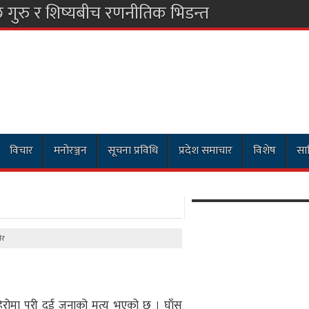
विचार
मनोरञ्जन
सूचना प्रविधि
प्रदेश समाचार
विशेष
साह
ीर
िरोमा परी दुई जनाको मृत्यु भएको छ । घाँस