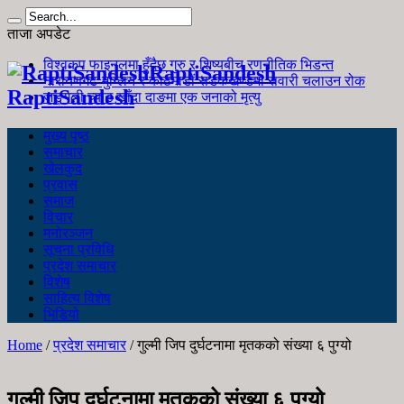
ताजा अपडेट
विश्वकप फाइनलमा हुँदैछ गुरु र शिष्यबीच रणनीतिक भिडन्त
RaptiSandesh
नारायणगढ-मुग्लिन र काठमाडौं सडकखण्डमा सवारी चलाउन रोक
RaptiSandesh
जङ्गली च्याउ खाँदा दाङमा एक जनाको मृत्यु
मुख्य पृष्ठ
समाचार
खेलकुद
प्रवास
समाज
विचार
मनोरञ्जन
सूचना प्रविधि
प्रदेश समाचार
विशेष
साहित्य विशेष
भिडियो
Home
/
प्रदेश समाचार
/
गुल्मी जिप दुर्घटनामा मृतकको संख्या ६ पुग्यो
गुल्मी जिप दुर्घटनामा मृतकको संख्या ६ पुग्यो