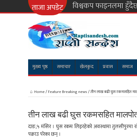
विश्वकप फाइनलमा हुँदै
ताजा अपडेट
मुख्य पृष्ठ
समाचार
खेलकुद
प्रवास
समाज
Home
/
Feature Breaking news
/
तीन लाख बढी घुस रकमसहित मालप
तीन लाख बढी घुस रकमसहित मालपोतक
दाङ,५ मंसिर । घुस रकम लिइरहेको अवस्थामा तुलसीपुरमा र
पक्राउ परेका छन् ।