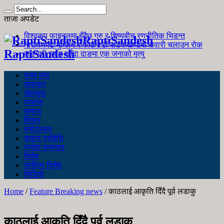
ताजा अपडेट
विश्वकप फाइनलमा हुँदैछ गुरु र शिष्यबीच रणनीतिक भिडन्त
RaptiSandesh
नारायणगढ-मुग्लिन र काठमाडौं सडकखण्डमा सवारी चलाउन रोक
RaptiSandesh
जङ्गली च्याउ खाँदा दाङमा एक जनाको मृत्यु
मुख्य पृष्ठ
समाचार
खेलकुद
प्रवास
समाज
विचार
मनोरञ्जन
सूचना प्रविधि
प्रदेश समाचार
विशेष
साहित्य विशेष
भिडियो
Home
/
Feature Breaking news
/
काठलाई आकृति दिँदै पूर्व लडाकु
काठलाई आकृति दिँदै पूर्व लडाकु