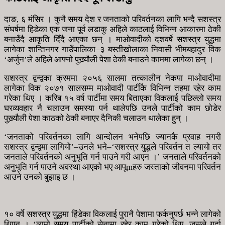
दाङ, ६ मंसिर । कुनै समय देश र जनताको परिवर्तनका लागि भन्दै सशस्त्र
संघर्षमा हिडेका एक जना पूर्व लडाकु अहिले काठलाई विभिन्न आकारमा ठेकी
बनाउँदै आकृति दिँदै आएका छन् । माओवादीको दशवर्षे सशस्त्र युद्धमा
लागेका शान्तिनगर गाउँपालिका–३ बस्तीखोलाका निवासी भीमबहादुर विक
‘अर्जुन’ले अहिले आफ्नो पुख्र्यौली पेशा ठेकी बनाउने काममा लागेका छन् ।
सशस्त्र द्वन्द्वका क्रममा २०५६ सालमा तत्कालीन नेकपा माओवादीमा
लागेका विक २०७१ सालसम्म माओवादी पार्टीकै विभिन्न तहमा रहेर काम
गरेका थिए । करिब १५ वर्ष पार्टीमा समय बिताएका विकलाई पछिल्लो समय
घरव्यवहार नै चलाउन समस्या पर्न थालेपछि उनले पार्टीको काम छोडेर
पुख्र्याैली पेशा काठको ठेकी बनाएर दैनिकी चलाउन थालेका हुन् ।
‘जनताको परिवर्तनका लागि आन्दोलन भनेपछि ज्यानकै प्रवाह नगरी
सशस्त्र द्वन्द्वमा लागियो’–उनले भने–‘सशस्त्र युद्धले परिवर्तन त ल्यायो तर
जनताले परिवर्तनको अनुभूति गर्न पाउने गरी आएन ।’ जनताले परिवर्तनको
अनुभूति गर्न पाउने अवस्था आएको भए आपूmहरु जस्ताको जीवनमा परिवर्तन
आउने उनको बुझाइ छ ।
१० वर्षे सशस्त्र युद्धमा हिंडेका विकलाई पुरानै पेशामा फर्कनुपर्छ भन्ने लागेको
थिएन । ‘लामो समय पार्टीको सेनामा रहेर काम गरेको थिए, जसले गर्दा