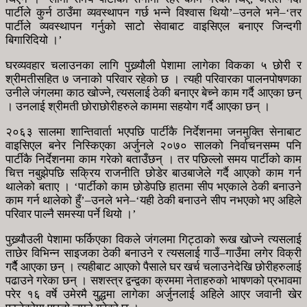
पार्टीले कुर्न ठाउँमा व्यवस्थापन गर्छ भन्ने विश्वास थियो’–उनले भने–‘तर
पार्टीले व्यवस्थापन गर्नुको साटो सेवाबाट वाइसिएल बनाएर जिन्दगी
बिगारिदियो ।’
घरव्यवहार चलाउनका लागि पुख्र्यौली पेशामा लागेका विकका ५ छोरी र
श्रीमतीसहित ७ जनाको परिवार रहेको छ । त्यही परिवारका पालनपोषणका
उनीले जंगलमा काठ खोज्ने, त्यसलाई ठेकी बनाएर बेच्ने काम गर्दै आएका छन्
। उनलाई श्रीमती छोराछोरीहरुले काममा सहयोग गर्दै आएका छन् ।
२०६३ सालमा शान्तिवार्ता भएपछि पार्टीकै निर्देशनमा जनमुक्ति सेनाबाट
वाइसिएल बनेर निस्किएका अर्जुनले २०७० सालको निर्वाचनसम्म पनि
पार्टीकै निर्देशनमा काम गरेको बताउँछन् । तर पछिल्लो समय पार्टीको काम
चित्त नबुझेपछि सक्रिय राजनीति छोडेर बाउबाजेले गर्दै आएको काम गर्न
थालेको बताए । ‘पार्टीको काम छोडेपछि हातमा सीप भएकाले ठेकी बनाउने
काम गर्न थालेको हुँ’–उनले भने–‘यही ठेकी बनाउने सीप नभएको भए अहिले
परिवार पाल्नै समस्या पर्ने थियो ।’
पुख्र्यौउली पेशामा फर्किएका विकले जंगलमा गिट्ठाको रूख खोज्ने त्यसलाई
ताछेर विभिन्न साइजका ठेकी बनाउने र त्यसलाई गाउँ–गाउँमा लगेर विक्री
गर्दैै आएका छन् । त्यहीबाट आएको पैसाले घर खर्च चलाउनेदेखि छोरीहरुलाई
पढाउने गरेका छन् । सशस्त्र द्वन्द्वका क्रममा नेताहरुको भाषणको प्रभावमा
परेर १६ वर्षे उमेरमै युद्धमा लागेका अर्जुनलाई अहिले आएर जवानी खेर