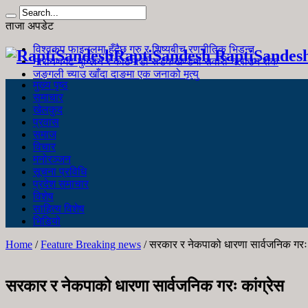
ताजा अपडेट
विश्वकप फाइनलमा हुँदैछ गुरु र शिष्यबीच रणनीतिक भिडन्त
RaptiSandesh RaptiSandes
नारायणगढ-मुग्लिन र काठमाडौं सडकखण्डमा सवारी चलाउन रोक
जङ्गली च्याउ खाँदा दाङमा एक जनाको मृत्यु
मुख्य पृष्ठ
समाचार
खेलकुद
प्रवास
समाज
विचार
मनोरञ्जन
सूचना प्रविधि
प्रदेश समाचार
विशेष
साहित्य विशेष
भिडियो
Home
/
Feature Breaking news
/
सरकार र नेकपाको धारणा सार्वजनिक गरः 
सरकार र नेकपाको धारणा सार्वजनिक गरः कांग्रेस