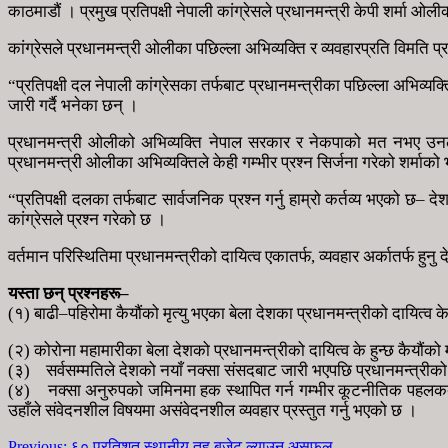
काठमाडौं । प्रमुख प्रतिपक्षी नेपाली कांग्रेसले प्रधानमन्त्री केपी शर्मा ओ
कांग्रेसले प्रधानमन्त्री ओलीका पछिल्ला अभिव्यक्ति र व्यवहारप्रति विमति 
“प्रतिपक्षी दल नेपाली कांग्रेसका तर्फबाट प्रधानमन्त्रीका पछिल्ला अभिव्यक्त
जारी गर्दै भनेका छन् ।
प्रधानमन्त्री ओलीको अभिव्यक्ति नेपाल सरकार र नेकपाको मत नभए उनले 
प्रधानमन्त्री ओलीका अभिव्यक्तिले केही गम्भीर प्रश्न सिर्जना गरेको शर्माक
“प्रतिपक्षी दलका तर्फबाट सार्वजनिक प्रश्न गर्नु हाम्रो कर्तव्य भएको छ– दे
कांग्रेसले प्रश्न गरेको छ ।
वर्तमान परिस्थितिमा प्रधानमन्त्रीको दायित्व एकातर्फ, व्यवहार अर्कातर्फ हुनु 
यस्ता छन् प्रश्नहरू–
(१) बाढी–पहिरोमा कैयौंको मृत्यु भएका बेला देशका प्रधानमन्त्रीको दायित्व क
(२) कोरोना महामारीका बेला देशको प्रधानमन्त्रीको दायित्व के हुन्छ कैयौंको 
(३) सर्वसम्मतिले देशको नयाँ नक्सा संसदबाट जारी भएपछि प्रधानमन्त्रीको द
(४) नक्सा अनुरुपको जमिनमा हक स्थापित गर्न गम्भीर कूटनीतिक पहलकदमीभन्दा 
उहाँले संवेदनशील विषयमा असंवेदनशील व्यवहार प्रस्तुत गर्नु भएको छ ।
Previous:
६० प्रतिशत स्थानीय तह बजेट ल्याउन असफल