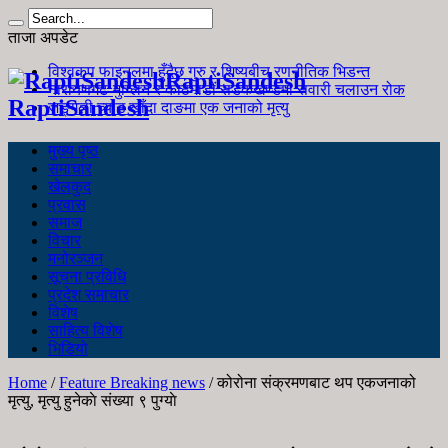
ताजा अपडेट
विश्वकप फाइनलमा हुँदैछ गुरु र शिष्यबीच रणनीतिक भिडन्त
RaptiSandesh
नारायणगढ-मुग्लिन र काठमाडौं सडकखण्डमा सवारी चलाउन रोक
RaptiSandesh
जङ्गली च्याउ खाँदा दाङमा एक जनाको मृत्यु
मुख्य पृष्ठ
समाचार
खेलकुद
प्रवास
समाज
विचार
मनोरञ्जन
सूचना प्रविधि
प्रदेश समाचार
विशेष
साहित्य विशेष
भिडियो
Home
/
Feature Breaking news
/
कोरोना संक्रमणबाट थप एकजनाको
मृत्यु, मृत्यु हुनेकाे संख्या ९ पुग्याे