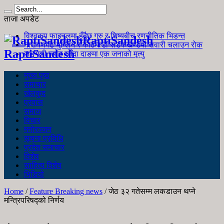
ताजा अपडेट
विश्वकप फाइनलमा हुँदैछ गुरु र शिष्यबीच रणनीतिक भिडन्त
RaptiSandesh
नारायणगढ-मुग्लिन र काठमाडौं सडकखण्डमा सवारी चलाउन रोक
RaptiSandesh
जङ्गली च्याउ खाँदा दाङमा एक जनाको मृत्यु
मुख्य पृष्ठ
समाचार
खेलकुद
प्रवास
समाज
विचार
मनोरञ्जन
सूचना प्रविधि
प्रदेश समाचार
विशेष
साहित्य विशेष
भिडियो
Home
/
Feature Breaking news
/
जेठ ३२ गतेसम्म लकडाउन थप्‍ने
मन्त्रिपरिषद्‍को निर्णय