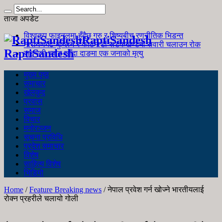
ताजा अपडेट
विश्वकप फाइनलमा हुँदैछ गुरु र शिष्यबीच रणनीतिक भिडन्त
RaptiSandesh
नारायणगढ-मुग्लिन र काठमाडौं सडकखण्डमा सवारी चलाउन रोक
RaptiSandesh
जङ्गली च्याउ खाँदा दाङमा एक जनाको मृत्यु
मुख्य पृष्ठ
समाचार
खेलकुद
प्रवास
समाज
विचार
मनोरञ्जन
सूचना प्रविधि
प्रदेश समाचार
विशेष
साहित्य विशेष
भिडियो
Home
/
Feature Breaking news
/
नेपाल प्रवेश गर्न खोज्ने भारतीयलाई
रोक्न प्रहरीले चलायो गोली