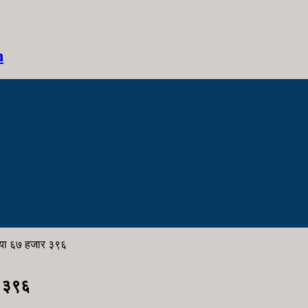
h
ख्या ६७ हजार ३९६
र ३९६