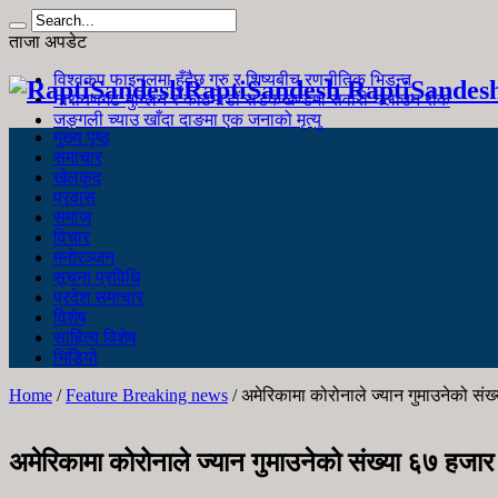
ताजा अपडेट
विश्वकप फाइनलमा हुँदैछ गुरु र शिष्यबीच रणनीतिक भिडन्त
RaptiSandesh RaptiSandes
नारायणगढ-मुग्लिन र काठमाडौं सडकखण्डमा सवारी चलाउन रोक
जङ्गली च्याउ खाँदा दाङमा एक जनाको मृत्यु
मुख्य पृष्ठ
समाचार
खेलकुद
प्रवास
समाज
विचार
मनोरञ्जन
सूचना प्रविधि
प्रदेश समाचार
विशेष
साहित्य विशेष
भिडियो
Home
/
Feature Breaking news
/
अमेरिकामा कोरोनाले ज्यान गुमाउनेको सं
अमेरिकामा कोरोनाले ज्यान गुमाउनेको संख्या ६७ हजा