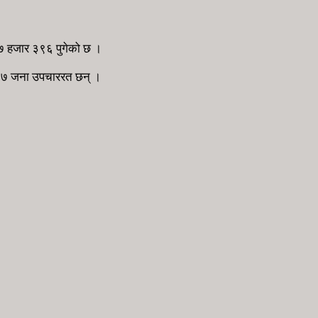
 ६७ हजार ३९६ पुगेको छ ।
३७ जना उपचाररत छन् ।