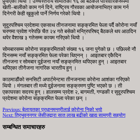
पुर्‍याएको थियो । उच्चस्तरीय समितिको १६ औं बैठकले पारिवारिकरूपमा
खेती–बालीको काम गर्न दिने, राष्ट्रिय गौरवका आयोजनाभित्र काम गर्न
दिनेगरी केही खुकुलो पार्ने निर्णय गरेको थियो ।
सुदूरपश्चिम प्रदेशमा एकसाथ तीनजनामा सङ्क्रमित फेला पर्दै कोरोना नयाँ
चरणमा प्रवेश गरेपछि चैत २४ गते बसेको मन्त्रिपरिषद् बैठकले थप आठदिन
थपेर वैशाख ३ गतेसम्म कायम गरिएको थियो ।
सोमबारसम्म कोरोना सङ्क्रमितको संख्या १६ जना पुगेको छ । पछिल्लो नौ
दिनसम्म नयाँ सङ्क्रमित फेला परेका थिएनन् । आइतबार एकैदिन
तीनजना र सोमबार दुईजना नयाँ सङ्क्रमित थपिएका हुन् । आइतबार
थपिएका तीनैजना नागरिक भारतीय हुन् ।
काठमाडौंको सनसिटी अपार्टमेन्टमा तीनजनामा कोरोना आशंका गरिएको
थियो । मंगलबार ती मध्ये दुईजनामा सङ्क्रमण पुष्टि भएको छ । ती
एकाघरका सदस्य हुन् । हालसम्म प्रदेश २, बागमती, गण्डकी र सुदूरपश्चिम
प्रदेशमा कोरोना सङ्क्रमित फेला परेका छन् ।
Previous:
बेलायतका प्रधानमन्त्रीलाई कोरोना निको भयो
Next:
त्रिभुवननगर जेसीजद्वारा सात लाख बढीको खाद्य सामग्री सहयोग
सम्बन्धित समाचारहरु