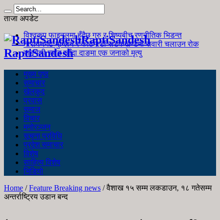
ताजा अपडेट
विश्वकप फाइनलमा हुँदैछ गुरु र शिष्यबीच रणनीतिक भिडन्त
RaptiSandesh
नारायणगढ-मुग्लिन र काठमाडौं सडकखण्डमा सवारी चलाउन रोक
RaptiSandesh
जङ्गली च्याउ खाँदा दाङमा एक जनाको मृत्यु
मुख्य पृष्ठ
समाचार
खेलकुद
प्रवास
समाज
विचार
मनोरञ्जन
सूचना प्रविधि
प्रदेश समाचार
विशेष
साहित्य विशेष
भिडियो
Home
/
Feature Breaking news
/
वैशाख १५ सम्म लकडाउन, १८ गतेसम्म
अन्तर्राष्ट्रिय उडान बन्द