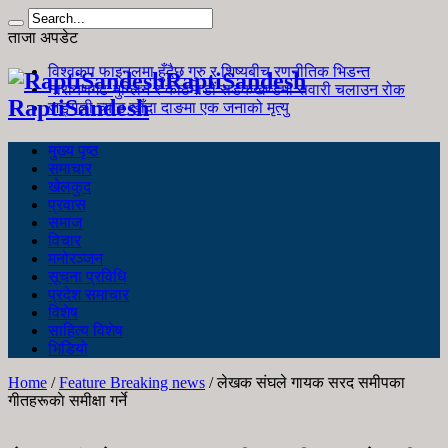
ताजा अपडेट
विश्वकप फाइनलमा हुँदैछ गुरु र शिष्यबीच रणनीतिक भिडन्त
RaptiSandesh
नारायणगढ-मुग्लिन र काठमाडौं सडकखण्डमा सवारी चलाउन रोक
RaptiSandesh
जङ्गली च्याउ खाँदा दाङमा एक जनाको मृत्यु
मुख्य पृष्ठ
समाचार
खेलकुद
प्रवास
समाज
विचार
मनोरञ्जन
सूचना प्रविधि
प्रदेश समाचार
विशेष
साहित्य विशेष
भिडियो
Home
/
Feature Breaking news
/
लेखक संघले गायक सरद समीपका
गीतहरूकाे समीक्षा गर्ने