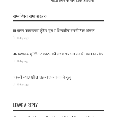
मदिरा सेवन गरे पाँच हजार जरिवाना
सम्बन्धित समाचारहरु
विश्वकप फाइनलमा हुँदैछ गुरु र शिष्यबीच रणनीतिक भिडन्त
19 days ago
नारायणगढ-मुग्लिन र काठमाडौं सडकखण्डमा सवारी चलाउन रोक
19 days ago
जङ्गली च्याउ खाँदा दाङमा एक जनाको मृत्यु
19 days ago
LEAVE A REPLY