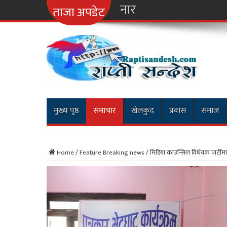
नारायणगढ-मुग्लिन र 
ताजा अपडेट
मुख्य पृष्ठ
समाचार
खेलकुद
प्रवास
समाज
Home
/
Feature Breaking news
/
मिडिया काउन्सिल विधेयक पार्ट