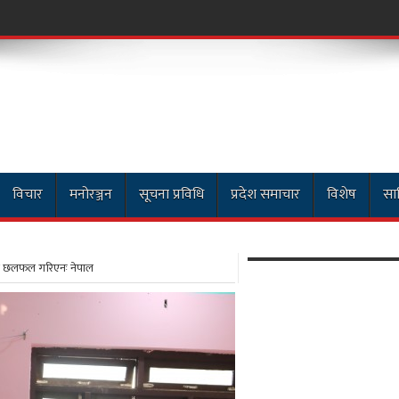
काठम
विचार
मनोरञ्जन
सूचना प्रविधि
प्रदेश समाचार
विशेष
साह
ीमा छलफल गरिएनः नेपाल