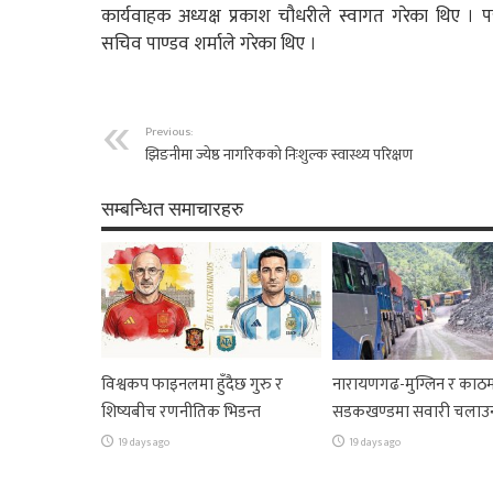
कार्यवाहक अध्यक्ष प्रकाश चौधरीले स्वागत गरेका थिए । 
सचिव पाण्डव शर्माले गरेका थिए ।
Previous:
झिङनीमा ज्येष्ठ नागरिकको निःशुल्क स्वास्थ्य परिक्षण
सम्बन्धित समाचारहरु
विश्वकप फाइनलमा हुँदैछ गुरु र
नारायणगढ-मुग्लिन र काठम
शिष्यबीच रणनीतिक भिडन्त
सडकखण्डमा सवारी चलाउ
19 days ago
19 days ago