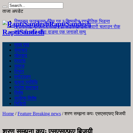
ताजा अपडेट
विश्वकप फाइनलमा हुँदैछ गुरु र शिष्यबीच रणनीतिक भिडन्त
RaptiSandesh
नारायणगढ-मुग्लिन र काठमाडौं सडकखण्डमा सवारी चलाउन रोक
RaptiSandesh
जङ्गली च्याउ खाँदा दाङमा एक जनाको मृत्यु
मुख्य पृष्ठ
समाचार
खेलकुद
प्रवास
समाज
विचार
मनोरञ्जन
सूचना प्रविधि
प्रदेश समाचार
विशेष
साहित्य विशेष
भिडियो
Home
/
Feature Breaking news
/
शरण सम्झना कपः एसएसएफए बिजयी
शरण सम्झना कपः एसएसएफए बिजयी