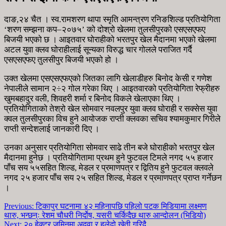
दाङ,२४ चैत । स्व.रामशरण थापा स्मृति आमन्त्रण रनिङशिल्ड प्रतियोगिता
‘शरण सम्झना कप–२०७५’ को दोश्रो खेलमा तुलसीपुरको एसएसएफए
बिजयी भएको छ । आइतवार घोराहीको भरतपुर खेल मैदानमा भएको खेलमा
अटल युवा क्लव घोराहीलाई सून्यका विरुद्ध चार गोलले पराजित गर्दै
एसएसएफए तुलसीपुर बिजयी भएको हो ।
उक्त खेलमा एसएसएफएको जितका लागि खेलाडीहरु बिनोद केसी र गणेश
नेपालीले सामान २÷२ गोल गरेका थिए । आइतवारको प्रतियोगिता रेफ्रीहरु
खुमबहादुर वली, शिवहरी शर्मा र बिनोद विकले खेलाएका थिए ।
प्रतियोगिताको तेश्रो खेल सोमवार नवलपुर युवा क्लव घोराही र सक्सेस युवा
क्वल तुलसीपुरका विच हुने आयोजक राप्ती क्लवका सचिव श्यामकुमार गिरीले
राप्ती सन्देशलाई जानकारी दिए ।
उनका अनुसार प्रतियोगिता सोमवार साढे तीन बजे घोराहीको भरतपुर खेल
मैदानमा हुनेछ । प्रतियोगितामा प्रथम हुने फुटवल टिमले नगद ५५ हजार
पाँच सय ५५सहित शिल्ड, मेडल र प्रमाणपत्र र द्वितिय हुने फुटवल क्लवले
नगद २५ हजार पाँच सय २५ सहित शिल्ड, मेडल र प्रमाणपत्र प्राप्त गर्नेछन
।
Previous:
टिकापुर घटनामा ४२ महिनापछि पहिलो पटक मिडियामा लक्ष्मण
थारु, भन्छन्ः रेशम चौधरी निर्दोष, यसरी चर्किदैछ थारु आन्दोलन (भिडियो)
Next:
२० हेक्टर जमिनमा अदुवा र हलेदो खेती गरिदै