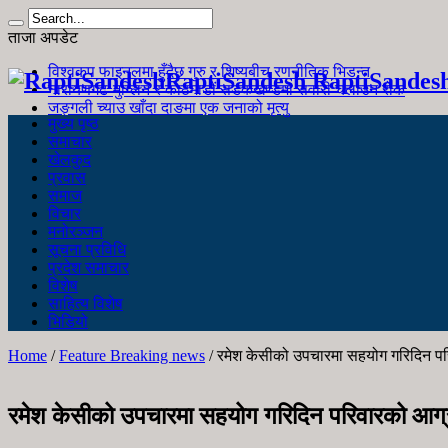
ताजा अपडेट
विश्वकप फाइनलमा हुँदैछ गुरु र शिष्यबीच रणनीतिक भिडन्त
RaptiSandesh RaptiSandes
नारायणगढ-मुग्लिन र काठमाडौं सडकखण्डमा सवारी चलाउन रोक
जङ्गली च्याउ खाँदा दाङमा एक जनाको मृत्यु
मुख्य पृष्ठ
समाचार
खेलकुद
प्रवास
समाज
विचार
मनोरञ्जन
सूचना प्रविधि
प्रदेश समाचार
विशेष
साहित्य विशेष
भिडियो
Home
/
Feature Breaking news
/
रमेश केसीको उपचारमा सहयोग गरिदिन प
रमेश केसीको उपचारमा सहयोग गरिदिन परिवारको आग