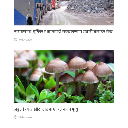
नारायणगढ-मुग्लिन र काठमाडौं सडकखण्डमा सवारी चलाउन रोक
19 days ago
जङ्गली च्याउ खाँदा दाङमा एक जनाको मृत्यु
19 days ago