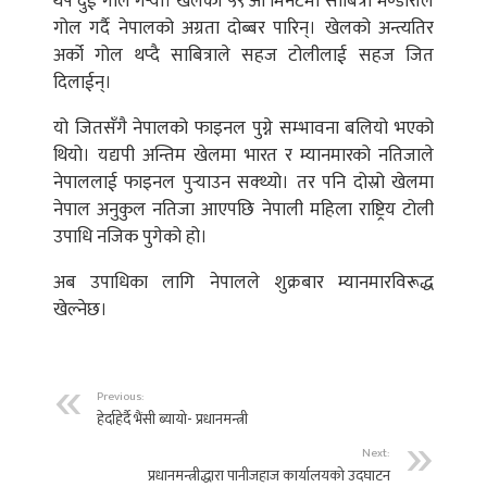
थप दुई गोल गर्‍यो। खेलको ५९ औं मिनेटमा साबित्रा भण्डारीले
गोल गर्दै नेपालको अग्रता दोब्बर पारिन्। खेलको अन्त्यतिर
अर्को गोल थप्दै साबित्राले सहज टोलीलाई सहज जित
दिलाईन्।
यो जितसँगै नेपालको फाइनल पुग्ने सम्भावना बलियो भएको
थियो। यद्यपी अन्तिम खेलमा भारत र म्यानमारको नतिजाले
नेपाललाई फाइनल पुर्‍याउन सक्थ्यो। तर पनि दोस्रो खेलमा
नेपाल अनुकुल नतिजा आएपछि नेपाली महिला राष्ट्रिय टोली
उपाधि नजिक पुगेको हो।
अब उपाधिका लागि नेपालले शुक्रबार म्यानमारविरूद्ध
खेल्नेछ।
Previous:
हेर्दाहेर्दै भैंसी ब्यायो- प्रधानमन्त्री
Next:
प्रधानमन्त्रीद्धारा पानीजहाज कार्यालयको उदघाटन