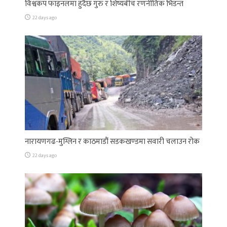
विश्वकप फाइनलमा हुँदैछ गुरु र शिष्यबीच रणनीतिक भिडन्त
22 days ago
नारायणगढ-मुग्लिन र काठमाडौं सडकखण्डमा सवारी चलाउन रोक
22 days ago