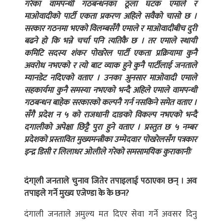
गरेका वामपन्थी गठबन्धनका ठूला घटक एमाले र
माओवादीको पार्टी एकता प्रकरण अहिले सवैको चासो छ ।
सरकार गठनमा भएको विलम्बसँगै एमाले र माओवादीबीच दुरी
बढने हो कि भन्ने चर्चा पनि त्यतिकै छ । तर एमाले स्थायी
कमिटि सदस्य शंकर पोखरेल पार्टी एकता प्रक्रियामा कुनै
अवरोध नभएको र त्यो बाट व्याक हुने कुनै पार्टीलाई जनताले
म्यानडेट नदिएको वताए । उनका अुनसार माओवादी एमाले
सहकार्यमा कुनै समस्या नभएको भन्दै अहिले एमाले वामपन्थी
गठबन्धन बाहेक सरकारको कल्पनै गर्न नसकिने समेत वताए ।
सँगै प्रदेश न ५ को राजधानी दाङको विकल्प नभएको भन्दै
दगालीको अपेक्षा छिट्टै पुरा हुने वताए । प्रस्तुत छ ५ नम्बर
प्रदेशको प्रस्तावित मुख्यमन्त्रीका उम्मेदवार पोखरेलसँग पत्रकार
इन्द्र डिसी र लिलाधर ओलीले गरेको समसामयिक कुराकानीः
दंगा्ली जनताले चुनाव जितेर तपाइलाई पठाएका छन् । अव
तपाइले गर्ने मुख्य एजेण्डा के के छन?
दंगाली जनताले अमुल्य मत दिएर सेवा गर्ने अवसर दिनु