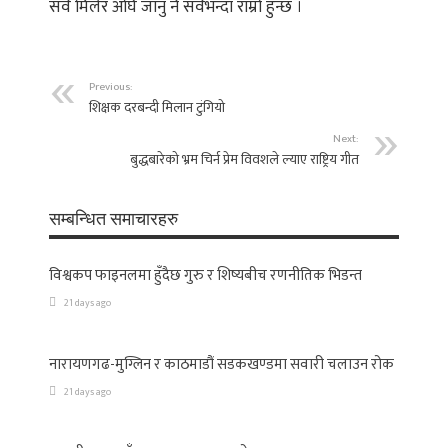
सवै मिलेर अघि जानु नै सवैभन्दा राम्रो हुन्छ ।
Previous:
शिक्षक दरबन्दी मिलान टुंगियो
Next:
बुद्धबारेको भ्रम चिर्न प्रेम विवशले ल्याए राष्ट्रिय गीत
सम्बन्धित समाचारहरु
विश्वकप फाइनलमा हुँदैछ गुरु र शिष्यबीच रणनीतिक भिडन्त
21 days ago
नारायणगढ-मुग्लिन र काठमाडौं सडकखण्डमा सवारी चलाउन रोक
21 days ago