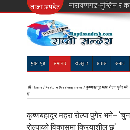
नारायणगढ-मुग्लिन र 
ताजा अपडेट
मुख्य पृष्ठ
समाचार
खेलकुद
प्रवास
समाज
Home
/
Feature Breaking news
/
कृष्णबहादुर महरा रोल्पा पुगेर भने
छु’
कृष्णबहादुर महरा रोल्पा पुगेर भने– ‘च
रोल्पाको विकासमा क्रियाशील छु’