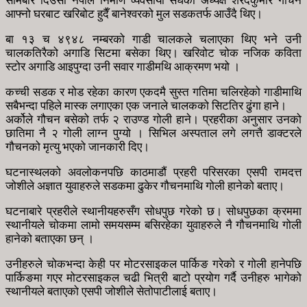
सोमबार दिउँसो नेपाल निमार्ण व्यवसायी संघका अध्यक्ष शरदकुमार गौचन
आफ्नो घरबाट खरिबोट हुदैँ बानेश्वरको मुल सडकतर्फ आउँदै थिए।
बा १३ च ४९४८ नम्बरको गाडी चालकले चलाएका थिए भने उनी
चालकतिरैको अगाडि सिटमा बसेका थिए। खरिवोट चोक नजिक कविता
स्टोर अगाडि आइपुग्दा उनी सवार गाडीमथि आक्रमण भयो ।
कच्ची सडक र मोड रहेका कारण एकदमै सुस्त गतिमा चलिरहेको गाडीमाथि
सबैभन्दा पहिले मास्क लगाएका एक जनाले चालकको सिटतिर ढुंगा हाने।
अर्कोले गौचन बसेको तर्फ २ राउण्ड गोली हाने। प्रहरीका अनुसार उनको
छातिमा नै २ गोली लाग्न पुग्यो । सिभिल अस्पताल लगे लगत्तै डाक्टरले
गौचनको मृत्यु भएको जानकारी दिए।
घटनास्थलको अवलोकनपछि काठमाडौं प्रहरी परिसरका एसपी रामदत्त
जोशीले अज्ञात युवाहरुले सडकमा ढुकेर गौचनमाथि गोली हानेको बताए।
घटनाबारे प्रहरीले स्थानीयहरुसँग सोधपुछ गरेको छ। सोधपुछका क्रममा
स्थानीयले चोकमा लामो समयसम्म बसिरहेका युवाहरुले नै गौचनमाथि गोली
हानेको बताएका छन् ।
उनीहरुले चोकभन्दा केही पर मोटरसाइकल पार्किङ गरेको र गोली हानेपछि
पार्किङमा गएर मोटरसाइकल चढी भित्री बाटो प्रयोग गर्दै उनीहरु भागेको
स्थानीयले बताएको एसपी जोशीले सेतोपाटीलाई बताए।