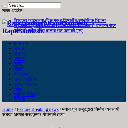
ताजा अपडेट
विश्वकप फाइनलमा हुँदैछ गुरु र शिष्यबीच रणनीतिक भिडन्त
RaptiSandesh
नारायणगढ-मुग्लिन र काठमाडौं सडकखण्डमा सवारी चलाउन रोक
RaptiSandesh
जङ्गली च्याउ खाँदा दाङमा एक जनाको मृत्यु
मुख्य पृष्ठ
समाचार
खेलकुद
प्रवास
समाज
विचार
मनोरञ्जन
सूचना प्रविधि
प्रदेश समाचार
विशेष
साहित्य विशेष
भिडियो
Home
/
Feature Breaking news
/
मनोज पुन समूहद्धारा निर्माण व्यवसायी
संघका अध्यक्ष सरदकुमार गौचनको हत्या