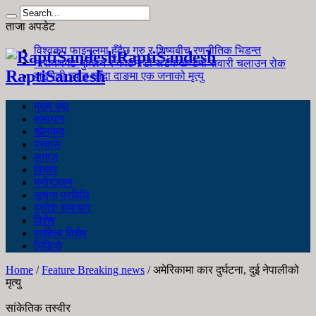
ताजा अपडेट
विश्वकप फाइनलमा हुँदैछ गुरु र शिष्यबीच रणनीतिक भिडन्त
RaptiSandesh
नारायणगढ-मुग्लिन र काठमाडौं सडकखण्डमा सवारी चलाउन रोक
RaptiSandesh
जङ्गली च्याउ खाँदा दाङमा एक जनाको मृत्यु
मुख्य पृष्ठ
समाचार
खेलकुद
प्रवास
समाज
विचार
मनोरञ्जन
सूचना प्रविधि
प्रदेश समाचार
विशेष
साहित्य विशेष
भिडियो
Home
/
Feature Breaking news
/
अमेरिकामा कार दुर्घटना, दुई नेपालीको
मृत्यु
सांकेतिक तस्वीर