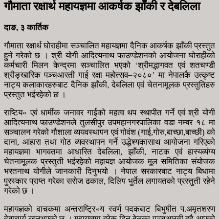
गौमाता रक्षार्थ महायज्ञमा आकर्षक झाँकी र देबलिला
दाङ, ३ कार्तिक
गौमाता रक्षार्थ घोराहीमा सञ्चालित महायज्ञमा दैनिक आकर्षक झाँकी प्रस्तुत
हुने गरेको छ । श्री योगी आदित्यनाथ फाउण्डेशनको आयोजना घोराहीको
कर्मचारी मिलन केन्द्रमा सञ्चालित भएको ‘श्रीमद्भागवत एवं शतचण्डी
श्रीङ्खारिक पञ्चआरती गाई रक्षा महोत्सव–२०८०’ मा नेपालकै उत्कृष्ट
नाट्य कलाकारहरुबाट दैनिक झाँकी, देबलिला एवं चेतनामूलक प्रस्तुतिहरु
प्रस्तुत भईरहेको छ ।
राष्टिय« एवं धार्मीक जनावर गाईको महत्व थप स्थापीत गर्ने एवं श्री योगी
आदित्यनाथ फाउण्डेशनले तुलसीपुर उपमहानगरपालिका वडा नम्बर १८ मा
सञ्चालन गरेको गौशाला व्ययवस्थापन एवं गोवंश (गाई,गोरु,बाच्छा,बाच्छी) को
दाना, आहारा तथा गोठ व्यवस्थापन गर्ने उद्धेश्यकासाथ आयोजना गरिएको
महायज्ञमा भागवतमा आधारित देबलिला, झाँकी, नाटक एवं हास्यव्यंग्य
चेतनामूलक प्रस्तुती भईरहेको महायज्ञ आयोजक मूल समितिका संयोजक
भरतनाथ योगीले जानकारी दिनुभयो । नेपाल सरकारबाट नाट्य बिधामा
पुरस्कार प्राप्त गरेका सरोज ढकाल, दिलिप भुर्तेल लगायतको प्रस्तुती रहेने
गरेको छ ।
महायज्ञको वाचकमा अन्तराष्ट्रि«य स्वर्ण पदकबाट बिभुषीत प.अमृतशरण
देबाचार्य रहनुभएको छ । महायज्ञमा हरेक दिन बेलुका पञ्चआरती हुदै आएको