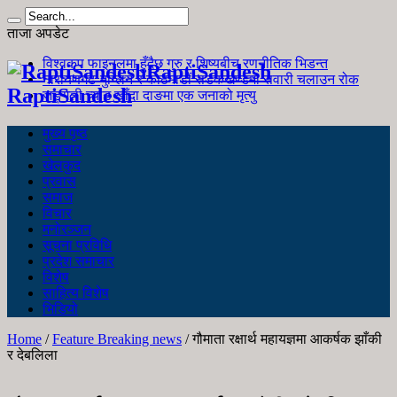
ताजा अपडेट
विश्वकप फाइनलमा हुँदैछ गुरु र शिष्यबीच रणनीतिक भिडन्त
RaptiSandesh
नारायणगढ-मुग्लिन र काठमाडौं सडकखण्डमा सवारी चलाउन रोक
RaptiSandesh
जङ्गली च्याउ खाँदा दाङमा एक जनाको मृत्यु
मुख्य पृष्ठ
समाचार
खेलकुद
प्रवास
समाज
विचार
मनोरञ्जन
सूचना प्रविधि
प्रदेश समाचार
विशेष
साहित्य विशेष
भिडियो
Home
/
Feature Breaking news
/
गौमाता रक्षार्थ महायज्ञमा आकर्षक झाँकी
र देबलिला