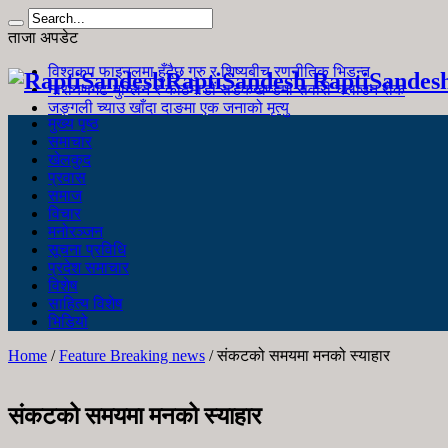
ताजा अपडेट
विश्वकप फाइनलमा हुँदैछ गुरु र शिष्यबीच रणनीतिक भिडन्त
RaptiSandesh RaptiSandes
नारायणगढ-मुग्लिन र काठमाडौं सडकखण्डमा सवारी चलाउन रोक
जङ्गली च्याउ खाँदा दाङमा एक जनाको मृत्यु
मुख्य पृष्ठ
समाचार
खेलकुद
प्रवास
समाज
विचार
मनोरञ्जन
सूचना प्रविधि
प्रदेश समाचार
विशेष
साहित्य विशेष
भिडियो
Home
/
Feature Breaking news
/
संकटको समयमा मनको स्याहार
संकटको समयमा मनको स्याहार