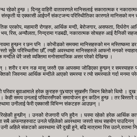
्ध रहेको हुन्छ । दिनहु वाहिरी वातावरणले मानिसलाई सकारात्मक र नकारात्मक प्
ा, संस्कृती या एक्कासी आईपर्ने संकटजन्य परिस्थिीतिका कारणले मानिसको मन 
राकृतिक प्रकोप, महामारी रोगहरु, आर्थिक मन्दी, बेरोजगार, असफता, दिर्घरो
स, भय, रिस, अन्यौलता, निन्द्रामा गडबढी, नकारात्मक सोचहरु आई दैनिकी सहज
तनावमा हुन्छन र छन पनि । कोभीडको समयमा मानिसहरुको मन मस्तिष्कमा डर 
 सुकै परिस्थितीमा छौँ, त्यही अवस्थामा मानिसहरुले आफनो मनको स्याहारमा 
क मन्दीले धेरै जसो व्यक्तिमा मनोसामाजिक असर परेको देखिन्छ ।
 । शरीर र मन नङ मासु जस्तै एक आपसमा जोडिएका हुन्छन् र समस्याहरु पनि
ा व्यक्तिको जिवनमा आर्थिक मन्दीले आएको समस्या र त्यो समस्याले गर्दा मन
 परिवार बुवाआमाले हरेक कुराहरु पु¥याएर सुखसँग जिवन बितेको थियो । दुख भन
छन् । केही समय उनलाई परिवारसँगको समायोजन हुन कठिन हुन्छ । तर बिस्तारै उ
स्थामा उनीलाई फेरी एक्कासी विभिन्न संकटहरु आउछन् ।
हेकी हुन्छीन् । उनकोे रोजगारी पनि हुदैन । घरमा रहेको हरेक आर्थिक क
समयमा सबै आफन्तहरुवाट उनले पहिलेको अवस्थामा जस्तो साथ सहयोग पाउदिनन्
 अहिले संकटको अवस्थामा धेरै दुखी हुने, बढि मात्रामा रिस उठने,रातमा निन्