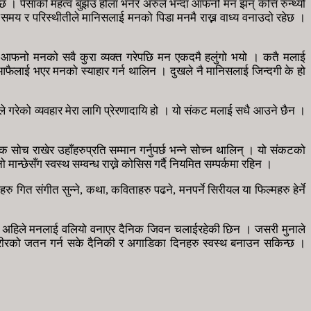
 । पैसाको महत्व बुझेउ होला भनेर अरुले भन्दा आफनो मन झन् कत्ति रुन्थ्यो
नि समय र परिस्थीतीले मानिसलाई मनको पिडा मनमै राख्न वाध्य वनाउदो रहेछ ।
सँग आफनो मनको सवै कुरा व्यक्त गरेपछि मन एकदमै हलुंगो भयो । कतै मलाई
ती आफैलाई भएर मनको स्याहार गर्न थालिन । दुखले नै मानिसलाई जिन्दगी के हो
 गरेको व्यवहार मेरा लागि प्रेरणादायि हो । यो संकट मलाई सधै आउने छैन ।
 सोच राखेर उहाँहरुप्रति सम्मान गर्नुपर्छ भन्ने सोच्न थालिन् । यो संकटको
छेसँग स्वस्थ सम्वन्ध राख्ने कोसिस गर्दै नियमित सम्पर्कमा रहिन ।
ित संगीत सुन्ने, कथा, कविताहरु पढने, मनपर्ने सिरीयल या फिल्महरु हेर्ने
मुना अहिले मनलाई वलियो वनाएर दैनिक जिवन चलाईरहेकी छिन । जसरी मुनाले
र शरीरको जतन गर्न सके दैनिकी र अगाडिका दिनहरु स्वस्थ बनाउन सकिन्छ ।