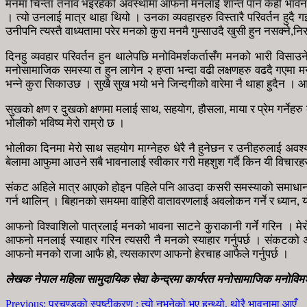
मनमा चिन्ता तनाव भइरहेको अवस्थामा आफनो मनलाई शान्त पार्न केही भावनात्
। त्यो उनलाई मात्र थाहा थियो । उनका व्यवहारहरु विस्तारै परिवर्तन हुदै
उनीपनि त्यस्तै वाध्यतामा परेर मनको कुरा मनमै गुम्साउदै खुसी हुन नसक्ने,न
दिनहु व्यवहार परिवर्तन हुन थालेपछि मनोविमर्शकर्तासँग मनको भारी विस
मनोसामाजिक समस्या त हुन लागेन २ हप्ता भन्दा वढी लक्षणहरु वढदै गएमा मनो
भन्ने कुरा सिकाउछ । सुखै सुख भयो भने जिन्दगीको वारेमा नै थाहा हुदैन । आफन
सुखको क्षण र दुखको क्षणमा मलाई साथ, सहयोग, हौसला, माया र प्रेम गर्ने
भोलीको भविष्य मेरो राम्रो छ ।
भोलीका दिनमा मेरो साथ सहयोग माग्नेहरु धेरै नै हुनेछन र उनीहरुलाई अवश्य
बेलामा आफुमा आउने सबै भावनालाई स्वीकार गरी महशुश गर्दै किन यी विचारहर
संकट अहिले मात्र आएको होइन पहिले पनि आउदा कसरी समस्याको समाधान गरिएको
गर्न थालिन् । बिहानको समयमा वाहिरी वातावरणलाई अवलोकन गर्ने र ध्यान, यो
आफनो विश्वाशिलो पात्रलाई मनको भावना साटने कुराकानी गर्ने गरिन । मे
आफनो मनलाई स्याहार गरिन त्यसरी नै मनको स्याहार गर्नुपर्छ । संकटको 
आफनो मनको राजा आफै हो, त्यसकारण आफनो हेरचाह आफैले गर्नुपर्छ ।
लेखक नेपाल महिला सामुदायिक सेवा केन्द्रमा कार्यरत मनोसामाजिक मनोविमर्शक
Previous:
प्रचण्डको स्पष्टीकरण : त्यो नभनेको भए हुन्थ्यो, थोरै भावनामा आएँ