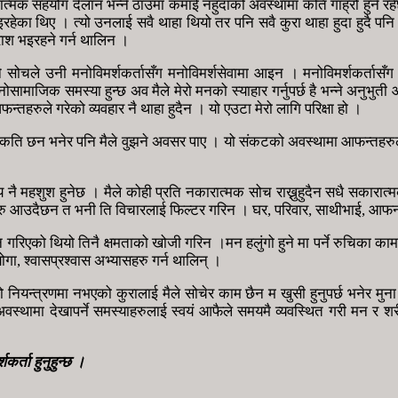
मक सहयोग देलान भन्ने ठाँउमा कमाई नहुदाको अवस्थामा कति गाह्रो हुने रहेछ
 गइरहेका थिए । त्यो उनलाई सवै थाहा थियो तर पनि सवै कुरा थाहा हुदा हुदै प
िराश भइरहने गर्न थालिन ।
ाउने सोचले उनी मनोविमर्शकर्तासँग मनोविमर्शसेवामा आइन । मनोविमर्शकर्ता
सामाजिक समस्या हुन्छ अव मैले मेरो मनको स्याहार गर्नुपर्छ है भन्ने अनुभु
्तहरुले गरेको व्यवहार नै थाहा हुदैन । यो एउटा मेरो लागि परिक्षा हो ।
हरु कति छन भनेर पनि मैले वुझने अवसर पाए । यो संकटको अवस्थामा आफन्तहरुले
 नै महशुश हुनेछ । मैले कोही प्रति नकारात्मक सोच राख्नुहुदैन सधै सकारात्मक
ु आउदैछन त भनी ति विचारलाई फिल्टर गरिन । घर, परिवार, साथीभाई, आफनो मान्
 थियो तिनै क्षमताको खोजी गरिन ।मन हलुंगो हुने मा पर्ने रुचिका कामहरु ग
गा, श्वासप्रश्वास अभ्यासहरु गर्न थालिन् ।
रो नियन्त्रणमा नभएको कुरालाई मैले सोचेर काम छैन म खुसी हुनुपर्छ भनेर 
अवस्थामा देखापर्ने समस्याहरुलाई स्वयं आफैले समयमै व्यवस्थित गरी मन 
र्ता हुनुहुन्छ ।