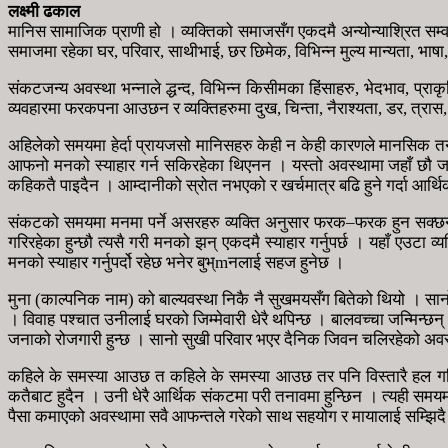
लक्ष्मी ढकाल
मानिस सामाजिक प्राणी हो । व्यक्तिको समाजसँग एकदमै अन्योन्याश्रित सम्वन
समाजमा रहेका घर, परिवार, साथीभाई, छर छिमेक, विभिन्न मुल्य मान्यता, भाष
संकटजन्य अवस्था भन्नाले द्धन्द, विभिन्न किसीमका हिंसाहरु, भेदभाव, प्
व्यवहारमा फरकपना आउछन र व्यक्तिहरुमा दुख, चिन्ता, नैराश्यता, डर, त्रा
अहिलेको समयमा हेर्दा प्रायजसो मानिसहरु केही न केही कारणले मानसिक 
आफनो मनको स्याहार गर्न सकिरहेका थिएनन । यस्तो अवस्थामा जहाँ छौ जस्तो
कहिकतै पाइदैन । आम्दानीको स्रोत नभएको र खर्चमात्र बढि हुने गर्दा आर्थि
संकटको समयमा मनमा पर्ने असरहरु व्यक्ति अनुसार फरक–फरक हुन सक्छन्
गरिरहेका हुन्छौ त्यसै गरी मनको झन् एकदमै स्याहार गर्नुपर्छ । यहाँ एउट
मनको स्याहार गर्नुपर्दो रहेछ भनेर बुभ्mनलाई सहज हुनेछ ।
मुना (काल्पनिक नाम) को बाल्यवस्था निकै नै सुखमयसँग बितेको थियो । सानो
। विवाह पश्चात उनीलाई घरको जिम्मेवारी धेरै थपिन्छ । बालवच्चा जन्मिन्
जनाको रोजगारी हुन्छ । सानो सुखी परिवार भएर दैनिक जिवन चलिरहेको अव
कहिले के समस्या आउछ त कहिले के समस्या आउछ तर पनि विस्तारै हल गरिर
कतैबाट हुदैन । उनी धेरै आर्थिक संकटमा परी तनावमा हुन्छिन । त्यही 
पैसा कमाएको अवस्थामा सवै आफन्तले गरेको साथ सहयोग र मायालाई सम्झिदै उनी