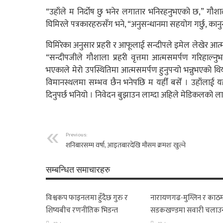
“उहाँले म निर्दोष छु भनेर लगातार भनिरहनुभएको छ,” गौशाल
घिमिरले पत्रकारहरुसँग भने, “अनुसन्धानमा सहयोग गर्छु, कानु
घिमिरेका अनुसार प्रहरी र आफूलाई सन्दीपले इमेल लेखेर 
“सन्दीपजीले गौशाला प्रहरी वृत्तमा आत्मसमर्पण गरिहाल्न
भएकाले मेरो उपस्थितिमा आत्मसमर्पण हुनुपर्‍यो भन्नुभएको थ
विमानस्थलमा सम्भव छैन भनेपछि म यहीँ बसेँ । उहाँलाई यही
दिनुपर्छ भनियो । निवेदन बुझाउन लाग्दा अहिले मेडिकलको ल
Previous:
शनिबारसम्म वर्षा, आइतबारदेखि मौसम क्रमशः खुल्ने
सम्बन्धित समाचारहरु
विश्वकप फाइनलमा हुँदैछ गुरु र
नारायणगढ-मुग्लिन र काठम
शिष्यबीच रणनीतिक भिडन्त
सडकखण्डमा सवारी चलाउ