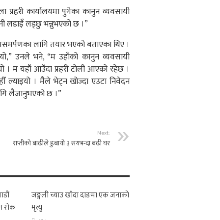
ा प्रहरी कार्यालयमा पुगेका कानुन व्यवसायी
नी लडाइँ लड्छु भन्नुभएको छ ।”
आत्मसमर्पणका लागि तयार भएको बताएका थिए ।
ुभयो,” उनले भने, “म उहाँको कानुन व्यवसायी
ियो । म यहाँ आउँदा प्रहरी टोली आएको रहेछ ।
ँ ल्याइयो । मैले भेट्न खोज्दा एउटा निवेदन
ागि लैजानुभएको छ ।”
Next:
राप्तीको बाढीले डुबायो ३ सयभन्दा बढी घर
ाडौं
जङ्गली च्याउ खाँदा दाङमा एक जनाको
न रोक
मृत्यु