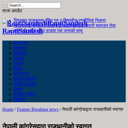
ताजा अपडेट
विश्वकप फाइनलमा हुँदैछ गुरु र शिष्यबीच रणनीतिक भिडन्त
RaptiSandesh
नारायणगढ-मुग्लिन र काठमाडौं सडकखण्डमा सवारी चलाउन रोक
RaptiSandesh
जङ्गली च्याउ खाँदा दाङमा एक जनाको मृत्यु
मुख्य पृष्ठ
समाचार
खेलकुद
प्रवास
समाज
विचार
मनोरञ्जन
सूचना प्रविधि
प्रदेश समाचार
विशेष
साहित्य विशेष
भिडियो
Home
/
Feature Breaking news
/
नेपाली कांग्रेसद्वारा राजधानीको स्वागत
नेपाली कांग्रेसद्वारा राजधानीको स्वागत