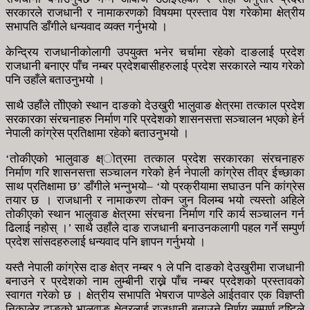
सरकारले राजधानी र नामाकरणको विषयमा प्रस्ताव पेश गरेकोमा क्षेत्रीय
सभापति डाँगीले धन्यवाद व्यक्त गर्नुभयो ।
केन्द्रिय राजधानीकोलागी उपयुक्त भनेर चर्चामा रहेको दाङलाई प्रदेश
राजधानी बनाएर पाँच नम्बर प्रदेशबासीहरुलाई प्रदेश सरकारले न्याय गरेको
पनि उहाँले बताउनुभयो ।
साथै उहाँले तोीएको स्थान दाङको देउखुरी भालुवाङ क्षेत्रमा तत्काल प्रदेश
सरकारका संरचनाहरु निर्माण गरि प्रदेशको शासनसत्ता सञ्चालन भएको हेर्न
नेपाली कांग्रेस प्रतिक्षामा रहेको बताउनुभयो ।
‘तोकीएको भालुवाङ क्ष्ोत्रमा तत्काल प्रदेश सरकारका संरचनाहरु
निर्माण गरि शासनसत्ता सञ्चालन गरेको हेर्न नेपाली कांग्रेस तीव्र ईच्छाका
साथ प्रतिक्षामा छ’ डाँगीले भन्नुभयो– ‘यो प्रक्रीयामा सघाउन पनि कांग्रेस
तयार छ । राजधानी र नामाकरण तोक्न जुन विलम्ब भयो त्यस्तो अहिले
तोकीएको स्थान भालुवाङ क्षेत्रमा संरचना निर्माण गरि कार्य सञ्चालन गर्न
ढिलाई नहोस् ।’ साथै उहाँले दाङ राजधानी बनाउनकलागी पहल गर्ने सम्पुर्ण
प्रदेश सांसदहरुलाई धन्यवाद पनि ज्ञापन गर्नुभयो ।
यस्तै नेपाली कांग्रेस दाङ क्षेत्र नम्बर १ ले पनि दाङको देउखुरीमा राजधानी
बनाउने र प्रदेशको नाम लुम्बीनी राख्ने पाँच नम्बर प्रदेशको प्रस्तावको
स्वागत गरेको छ । क्षेत्रीय सभापति भेषराज पाण्डेले आईतवार एक विज्ञप्ती
निकालेर दाङको भालुवाङ क्षेत्रलाई राजधानी बनाउने निर्णय सम्पूर्ण दृष्टिले