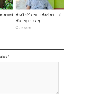
 एक जनाको
जेनजी अभियन्ता माजिदले भने– मेरो
जीवनरक्षा गरियोस्
25 days ago
marked
*