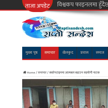
नारायणगढ-मुग्लिन र क
ताजा अपडेट
मुख्य पृष्ठ
समाचार
खेलकुद
प्रवास
समाज
Home
/
समाचार
/
क्वारेनटाइनमा आत्मबल बढाउन सहयोगी नाटक