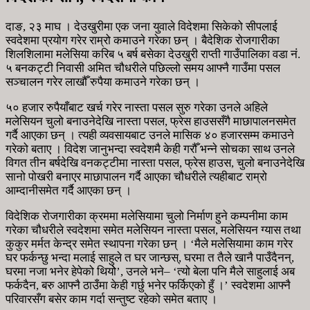
दाङ, २३ माघ । देउखुरीमा एक जना युवाले विदेशमा सिकेको सीपलाई
स्वदेशमा प्रयोग गरेर राम्रो कमाउने गरेका छन् । बैदेशिक रोजगारीका
शिलशिलामा मलेसिया करिब ५ बर्ष बसेका देउखुरी राप्ती गाउँपालिका वडा नं.
५ बनकट्टी निवासी अमित चौधरीले पछिल्लो समय आफ्नै गाउँमा पसल
सञ्चालन गरेर लाखौँ रुपैया कमाउने गरेका छन् ।
५० हजार रुपैयाँबाट खर्च गरेर नास्ता पसल सुरु गरेका उनले अहिले
मलेसियन चुलो बनाउनेदेखि नास्ता पसल, फ्रेस हाउससँगै माछापालनसमेत
गर्दै आएका छन् । त्यही व्यवसायबाट उनले मासिक ४० हजारसम्म कमाउने
गरेको बताए । विदेश जानुभन्दा स्वदेशमै केही गरौँ भन्ने सोचका साथ उनले
विगत तीन बर्षदेखि वनकट्टीमा नास्ता पसल, फ्रेस हाउस, चुलो बनाउनेदेखि
सानो पोखरी बनाएर माछापालन गर्दै आएका चौधरीले त्यहीबाट राम्रो
आम्दानीसमेत गर्दै आएका छन् ।
विदेशिक रोजगारीका क्रममा मलेसियामा चुलो निर्माण हुने कम्पनीमा काम
गरेका चौधरीले स्वदेशमा समेत मलेसियन नास्ता पसल, मलेसियन ग्यास तथा
कुकुर मर्मत केन्द्र समेत स्थापना गरेका छन् । ‘मैले मलेसियामा काम गरेर
घर फर्कन्छु भन्दा मलाई साहुले त घर जान्छस्, घरमा त तैले खानै पाउँदैनन्,
घरमा नजा भनेर हेपेको थियोे’, उनले भने– ‘त्यो बेला पनि मैले साहुलाई अब
फर्कदैन, बरु आफ्नै ठाउँमा केही गर्छु भनेर फर्किएको हुँ ।’ स्वदेशमा आफ्नै
परिवारसँग बसेर काम गर्दा सन्तुष्ट रहेको समेत बताए ।