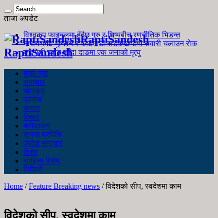
ताजा अपडेट
विश्वकप फाइनलमा हुँदैछ गुरु र शिष्यबीच रणनीतिक भिडन्त
RaptiSandesh
नारायणगढ-मुग्लिन र काठमाडौं सडकखण्डमा सवारी चलाउन रोक
RaptiSandesh
जङ्गली च्याउ खाँदा दाङमा एक जनाको मृत्यु
मुख्य पृष्ठ
समाचार
खेलकुद
प्रवास
समाज
विचार
मनोरञ्जन
सूचना प्रविधि
प्रदेश समाचार
विशेष
साहित्य विशेष
भिडियो
Home
/
Feature Breaking news
/
विदेशको सीप, स्वदेशमा काम
विदेशको सीप, स्वदेशमा काम