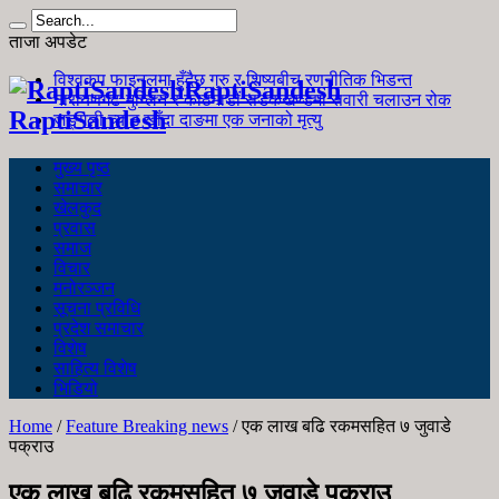
ताजा अपडेट
विश्वकप फाइनलमा हुँदैछ गुरु र शिष्यबीच रणनीतिक भिडन्त
RaptiSandesh
नारायणगढ-मुग्लिन र काठमाडौं सडकखण्डमा सवारी चलाउन रोक
RaptiSandesh
जङ्गली च्याउ खाँदा दाङमा एक जनाको मृत्यु
मुख्य पृष्ठ
समाचार
खेलकुद
प्रवास
समाज
विचार
मनोरञ्जन
सूचना प्रविधि
प्रदेश समाचार
विशेष
साहित्य विशेष
भिडियो
Home
/
Feature Breaking news
/
एक लाख बढि रकमसहित ७ जुवाडे
पक्राउ
एक लाख बढि रकमसहित ७ जुवाडे पक्राउ