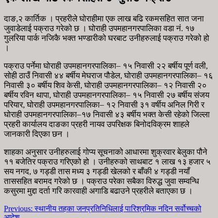
दाङ,२ कार्तिक । प्रहरीले घोराहीमा एक लाख बढि रकमसहित सात जना
जुवाडेलाई पक्राउ गरेको छ । घोराही उपमहानगरपालिका वडा नं. १७
गुलरिया पार्क नजिकै भक्त भण्डारीको घरबाट उनीहरुलाई पक्राउ गरेको हो
।
पक्राउ पर्नेमा घोराही उपमहानगरपालिका– १५ निवासी २२ बर्षीय पूर्ण वली,
सोही ठाउँ निवासी ४४ बर्षीय मेघराज पौडेल, घोराही उपमहानगरपालिका– १६
निवासी ३० बर्षीय शिव केसी, घोराही उपमहानगरपालिका– १२ निवासी २०
बर्षीय रविन थापा, घोराही उपमहानगरपालिका– १५ निवासी २७ बर्षीय संजय
परियार, घोराही उपमहानगरपालिका– १२ निवासी ३१ वर्षीय अनिल गिरी र
घोराही उपमहानगरपालिका–१७ निवासी ४३ बर्षीय भक्त केसी रहेको जिल्ला
प्रहरी कार्यालय दाङका प्रहरी नायव उपरिक्षक बिनोदविक्रम शाहले
जानकारी दिएका छन ।
शाहका अनुसार उनीहरुलाई गोप्य सूचनाको आधारमा शुक्रवार बेलुका पौने
११ बजेतिर पक्राउ गरिएको हो । उनीहरुको साथबाट १ लाख १३ हजार ५
सय नगद, ७ गड्डी तास मध्य ३ गड्डी खेलको र बाँकी ४ गड्डी नयाँ
ताससहित बरामद गरेको छ । पक्राउ परेका सबैका विरुद्ध जुवा सम्वन्धि
कसुरमा मुद्दा दर्ता गरि कारवाही अगाडि बढाउने प्रहरीले बताएका छ ।
Previous:
स्थानीय तहका जनप्रतिनिधिलाई पारिश्रमिक नदिन सर्वोच्चको
आदेश