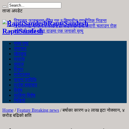
ताजा अपडेट
विश्वकप फाइनलमा हुँदैछ गुरु र शिष्यबीच रणनीतिक भिडन्त
RaptiSandesh
नारायणगढ-मुग्लिन र काठमाडौं सडकखण्डमा सवारी चलाउन रोक
RaptiSandesh
जङ्गली च्याउ खाँदा दाङमा एक जनाको मृत्यु
मुख्य पृष्ठ
समाचार
खेलकुद
प्रवास
समाज
विचार
मनोरञ्जन
सूचना प्रविधि
प्रदेश समाचार
विशेष
साहित्य विशेष
भिडियो
Home
/
Feature Breaking news
/
बर्षाका कारण ७२ लाख इटा नोक्सान, ४
करोड बढिको क्षति