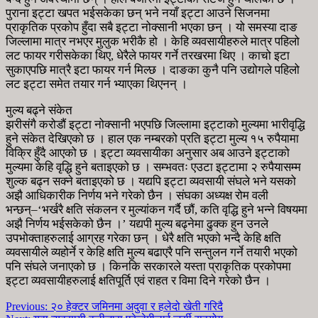
पुराना इट्टा खपत भईसकेका छन् भने नयाँ इट्टा आउने सिजनमा
प्राकृतिक प्रकोप हुँदा सबै इट्टा नोक्सानी भएका छन् । यो समस्या दाङ
जिल्लामा मात्र नभएर मुलुक भरीकै हो । केहि व्यवसायीहरुले मात्र पहिलो
लट फायर गरीसकेका थिए, धेरैले फायर गर्ने तरखरमा थिए । काचो इटा
सुकाएपछि मात्रै इटा फायर गर्न मिल्छ । दाङका कुनै पनि उद्योगले पहिलो
लट इट्टा समेत तयार गर्न भ्याएका थिएनन् ।
मुल्य बढ्ने संकेत
झरीसंगै करोडौं इट्टा नोक्सानी भएपछि जिल्लामा इट्टाको मुल्यमा भारीवृद्धि
हुने संकेत देखिएको छ । हाल एक नम्बरको प्रति इट्टा मुल्य १५ रुपैयामा
विक्रि हुँदै आएको छ । इट्टा व्यवसायीका अनुसार अब आउने इट्टाको
मुल्यमा केहि वृद्धि हुने बताइएको छ । सम्भवतः एउटा इट्टामा २ रुपैयासम्म
शुल्क बढ्न सक्ने बताइएको छ । यद्यपि इट्टा व्यवसायी संघले भने यसको
अझै आधिकारीक निर्णय भने गरेको छैन । संघका अध्यक्ष रोम वली
भन्छन्–‘भर्खरै क्षति संकलन र मुल्यांकन गर्दै छौं, कति वृद्धि हुने भन्ने विषयमा
अझै निर्णय भईसकेको छैन ।’ यद्यपी मुल्य बढ्नेमा ढुक्क हुन उनले
उपभोक्ताहरुलाई आग्रह गरेका छन् । धेरै क्षति भएको भन्दै केहि क्षति
व्यवसायीले व्यहोर्ने र केहि क्षति मुल्य बढाएरै पनि सन्तुलन गर्ने तयारी भएको
पनि संघले जनाएको छ । किनकि सरकारले यस्ता प्राकृतिक प्रकोपमा
इट्टा व्यवसायीहरुलाई क्षतिपूर्ति एवं राहत र विमा दिने गरेको छैन ।
Previous:
२० हेक्टर जमिनमा अदुवा र हलेदो खेती गरिदै