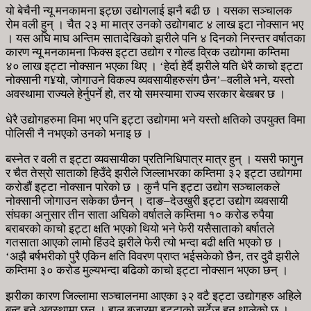
यो बेचैनी न्यू मनकामना इट्छा उद्योगलाई झनै बढी छ । यसका सञ्चालक
रोम वली हुन् । चैत २३ मा मात्र उनको उद्योगबाट ४ लाख इटा नोक्सान भए
। यस अघि माघ अन्तिम सातादेखिको झरीले पनि ४ दिनको निरन्तर वर्षातका
कारण न्यू मनकामना फिक्स इट्टा उद्योग र गोल्ड व्रिक उद्योगमा कम्तिमा
४० लाख इट्टा नोक्सान भएका थिए । ‘हेर्दा हेर्दै झरीले यति धेरै काचो इट्टा
नोक्सानी ग¥यो, जोगाउने विकल्प व्यवसायीहरुसंग छैन’–वलीले भने, यस्तो
अवस्थामा राज्यले हेर्नुपर्ने हो, तर यो समस्यामा राज्य सरकार बेखबर छ ।
धेरै उद्योगहरुमा विमा भए पनि इट्टा उद्योगमा भने यस्तो क्षतिको उपयुक्त विमा
पोलिसी नै नभएको उनको भनाइ छ ।
बस्नेत र वली त इट्टा व्यवसायीका प्रतिनिधिपात्र मात्र हुन् । यसरी फागुन
र चैत तेस्रो साताको हिउँदे झरीले जिल्लाभरका कम्तिमा ३२ इट्टा उद्योगमा
करोडौं इट्टा नोक्सान पारेको छ । कुनै पनि इट्टा उद्योग सञ्चालकले
नोक्सानी जोगाउन सकेका छैनन् । दाङ–देउखुरी इट्टा उद्योग व्यवसायी
संघका अनुसार तीन साता अघिको वर्षातले कम्तिमा १० करोड रुपैया
बराबरको काचो इट्टा क्षति भएको थियो भने फेरी यसैसाताको बर्षातले
गतसाता आएको लामो हिंउदे झरीले फेरी त्यो भन्दा बढी क्षति भएको छ ।
‘अझै बर्षभरीको पुरै एकिन क्षति विवरण प्राप्त भईसकेको छैन, तर दुवै झरीले
कम्तिमा ३० करोड मुल्यभन्दा बढिको काचो इट्टा नोक्सान भएका छन् ।
झरीका कारण जिल्लामा सञ्चालनमा आएका ३२ वटै इट्टा उद्योगहरु अहिले
बन्द हुने अवस्थामा छन् । हाल बजारमा इट्टाको सर्टेज हुन थालेको छ ।