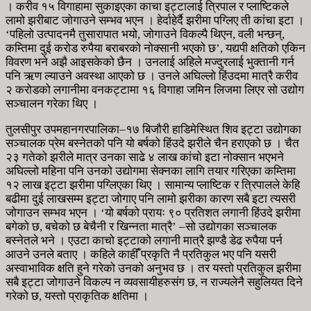
। करीव १५ विगाहामा सुकाइएका काचा इट्टालाई त्रिपाल र प्लाष्टिकले
लामो झरीबाट जोगाउने सम्भव भएन । हेर्दाहेर्दै झरीमा पग्लिए ती कांचा इटा ।
‘पहिलो उत्पादनमै तुसारापात भयो, जोगाउने विकल्पै थिएन, वली भन्छन्,
कम्तिमा दुई करोड रुपैया बराबरको नोक्सानी भएको छ’, यद्यपी क्षतिको एकिन
विवरण भने अझै आइसकेको छैन । उनलाई अहिले मज्दुरलाई भुक्तानी गर्न
पनि ऋण ल्याउने अवस्था आएको छ । उनले अघिल्लो हिंउदमा मात्रै करीव
२ करोडको लगानीमा वनकट्टामा १६ विगाहा जमिन लिजमा लिएर सो उद्योग
सञ्चालन गरेका थिए ।
तुलसीपुर उपमहानगरपालिका–१७ बिजौरी हाडिमेस्थित शिव इट्टा उद्योगका
सञ्चालक प्रेम बस्नेतको पनि यो बर्षको हिंउदे झरीले चैन हराएको छ । चैत
२३ गतेको झरीले मात्र उनका साढे ४ लाख कांचो इटा नोक्सान भएभने
अघिल्लो महिना पनि उनको उद्योगमा सेक्नका लागि तयार गरिएका कम्तिमा
१२ लाख इट्टा झरीमा पग्लिएका थिए । सामान्य प्लाष्टिक र त्रिपालले केहि
बढीमा दुई लाखसम्म इट्टा जोगाए पनि लामो झरीका कारण सबै इटा त्यसरी
जोगाउन सम्भव भएन । ‘यो बर्षको प्रायः ९० प्रतिशत लगानी हिंउदे झरीमा
बगेको छ, बचेको छ बेचैनी र खिन्नता मात्रै’ –सो उद्योगका सञ्चालक
बस्नेतले भने । एउटा काचो इट्टाको लगानी मात्रै झण्डै डेढ रुपैया पर्न
आउने उनले बताए । कहिले काहीँं प्रकृति नै प्रतिकुल भए पनि यसरी
अस्वाभाविक क्षति हुने गरेको उनको अनुभव छ । तर यस्तो प्रतिकुल झरीमा
सबै इट्टा जोगाउने विकल्प न व्यवसायीहरुसंग छ, न राज्यलेनै सहुलियत दिने
गरेको छ, यस्तो प्राकृतिक क्षतिमा ।