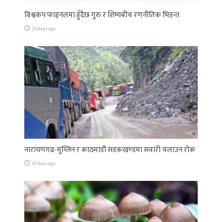
विश्वकप फाइनलमा हुँदैछ गुरु र शिष्यबीच रणनीतिक भिडन्त
20 days ago
नारायणगढ-मुग्लिन र काठमाडौं सडकखण्डमा सवारी चलाउन रोक
20 days ago