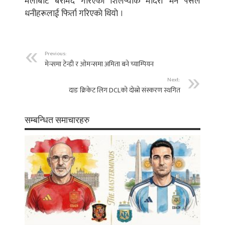
मेलाबाट बरामद गरिएकाे शिलप्याक मदिरा भने पसल
धनीहरूलाई फिर्ता गरिएकाे थियाे ।
Previous:
मेन्समा टेन्डी र ओमन्समा अमिता बने च्याम्पियन
Next:
दाङ क्रिकेट लिग DCLको दोस्रो संस्करण स्थगित
सम्बन्धित समाचारहरु