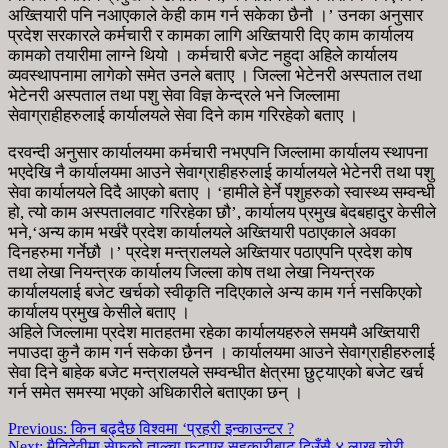
अख्तियारी पनि नआएकाले केही काम गर्न सकेका छैनौ ।’ उनका अनुसार
प्रदेश सरकारले कर्मचारी र कामका लागि अख्तियारी दिए काम कार्यालय
कामको तयारीमा लाग्ने थियो । कर्मचारी बजेट नहुदा अहिले कार्यालय
व्यवस्थापनामा लागेको समेत उनले बताए । जिल्ला भेटेनरी अस्पताल तथा
भेटेनरी अस्पताल तथा पशु सेवा विज्ञ केन्द्रले भने जिल्लामा
सेवाग्राहीहरुलाई कार्यालयले सेवा दिने काम गरिरहेको बताए ।
दरवन्दी अनुसार कार्यालयमा कर्मचारी नभएपनि जिल्लामा कार्यालय स्थापना
भएदेखि नै कार्यालयमा आउने सेवाग्राहीहरुलाई कार्यालयले भेटेनरी तथा पशु
सेवा कार्यालयले दिदै आएको बताए । ‘हामीले हेर्ने पशुहरुको स्वास्थ्य सम्वन्धी
हो, त्यो काम अस्पतालवाट गरिरहेका छौ’, कार्यालय प्रमुख बेदबहादुर केसीले
भने,‘अन्य काम भर्खरै प्रदेश कार्यालयले अख्तियारी पठाएकाले अवका
दिनहरुमा गर्नेछौ ।’ प्रदेश मन्त्रालयले अख्तियार पठाएपनि प्रदेश कोष
तथा लेखा नियन्त्रक कार्यालय जिल्ला कोष तथा लेखा नियन्त्रक
कार्यालयलाई बजेट खर्चको स्वीकृति नदिएकाले अन्य काम गर्न नसकिएको
कार्यालय प्रमुख केसीले बताए ।
अहिले जिल्लामा प्रदेश मातहतमा रहेका कार्यालयहरुले समयमै अख्तियारी
नपाउदा कुनै काम गर्न सकेका छैनन । कार्यालयमा आउने सेवाग्राहीहरुलाई
सेवा दिने बाहेक बजेट मन्त्रालयले सम्वन्धीत क्षेत्रमा छुट्याएको बजेट खर्च
गर्न समेत समस्या भएको अधिकारीले बताएका छन् ।
Previous:
किन बढ्दैछ विश्वमा ‘प्रहरी इन्काउन्टर ?
Next:
मैतिदेवीमा सेफको ताल्चा फुटाएर सहकारीबाट दिउँसै ४ लाख चोरी