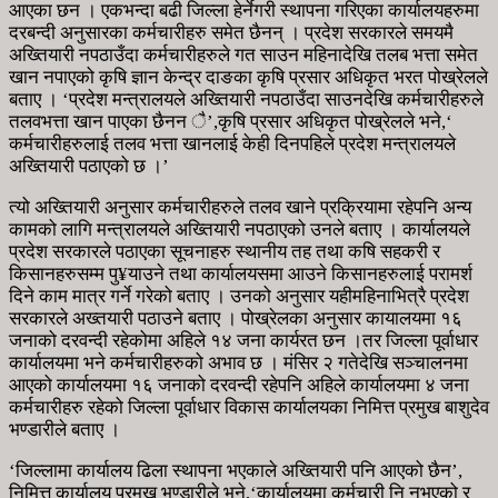
आएका छन । एकभन्दा बढी जिल्ला हेर्नेगरी स्थापना गरिएका कार्यालयहरुमा
दरबन्दी अनुसारका कर्मचारीहरु समेत छैनन् । प्रदेश सरकारले समयमै
अख्तियारी नपठाउँदा कर्मचारीहरुले गत साउन महिनादेखि तलब भत्ता समेत
खान नपाएको कृषि ज्ञान केन्द्र दाङका कृषि प्रसार अधिकृत भरत पोख्रेलले
बताए । ‘प्रदेश मन्त्रालयले अख्तियारी नपठाउँदा साउनदेखि कर्मचारीहरुले
तलवभत्ता खान पाएका छैनन ै’,कृषि प्रसार अधिकृत पोख्रेलले भने,‘
कर्मचारीहरुलाई तलव भत्ता खानलाई केही दिनपहिले प्रदेश मन्त्रालयले
अख्तियारी पठाएको छ ।’
त्यो अख्तियारी अनुसार कर्मचारीहरुले तलव खाने प्रक्रियामा रहेपनि अन्य
कामको लागि मन्त्रालयले अख्तियारी नपठाएको उनले बताए । कार्यालयले
प्रदेश सरकारले पठाएका सूचनाहरु स्थानीय तह तथा कषि सहकरी र
किसानहरुसम्म पु¥याउने तथा कार्यालयसमा आउने किसानहरुलाई परामर्श
दिने काम मात्र गर्ने गरेको बताए । उनको अनुसार यहीमहिनाभित्रै प्रदेश
सरकारले अख्तयारी पठाउने बताए । पोख्रेलका अनुसार कायालयमा १६
जनाको दरवन्दी रहेकोमा अहिले १४ जना कार्यरत छन ।तर जिल्ला पूर्वाधार
कार्यालयमा भने कर्मचारीहरुको अभाव छ । मंसिर २ गतेदेखि सञ्चालनमा
आएको कार्यालयमा १६ जनाको दरवन्दी रहेपनि अहिले कार्यालयमा ४ जना
कर्मचारीहरु रहेको जिल्ला पूर्वाधार विकास कार्यालयका निमित्त प्रमुख बाशुदेव
भण्डारीले बताए ।
‘जिल्लामा कार्यालय ढिला स्थापना भएकाले अख्तियारी पनि आएको छैन’,
निमित्त कार्यालय प्रमुख भण्डारीले भने,‘कार्यालयमा कर्मचारी नि नभएको र