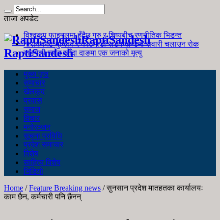
ताजा अपडेट
विश्वकप फाइनलमा हुँदैछ गुरु र शिष्यबीच रणनीतिक भिडन्त
RaptiSandesh
नारायणगढ-मुग्लिन र काठमाडौं सडकखण्डमा सवारी चलाउन रोक
RaptiSandesh
जङ्गली च्याउ खाँदा दाङमा एक जनाको मृत्यु
मुख्य पृष्ठ
समाचार
खेलकुद
प्रवास
समाज
विचार
मनोरञ्जन
सूचना प्रविधि
प्रदेश समाचार
विशेष
साहित्य विशेष
भिडियो
Home
/
Feature Breaking news
/
सुनसान प्रदेश मातहतका कार्यालयः
काम छैन, कर्मचारी पनि छैनन्