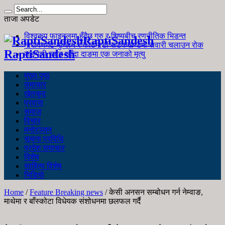
ताजा अपडेट
विश्वकप फाइनलमा हुँदैछ गुरु र शिष्यबीच रणनीतिक भिडन्त
RaptiSandesh
नारायणगढ-मुग्लिन र काठमाडौं सडकखण्डमा सवारी चलाउन रोक
RaptiSandesh
जङ्गली च्याउ खाँदा दाङमा एक जनाको मृत्यु
मुख्य पृष्ठ
समाचार
खेलकुद
प्रवास
समाज
विचार
मनोरञ्जन
सूचना प्रविधि
प्रदेश समाचार
विशेष
साहित्य विशेष
भिडियो
Home
/
Feature Breaking news
/
केसी अनसन सम्बोधन गर्न नेम्वाङ,
माथेमा र बाँस्कोटा विधेयक संशोधनमा छलफल गर्दै