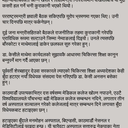
महान्यायाधिवक्ता अग्नि खरेल र शिक्षामन्त्री गिरिराजमणि पोखरेलबीच यो मुद्दा
कसरी हल गर्ने भनी कुराकानी भएको थियो।
परराष्ट्रमन्त्री ज्ञवाली बैठक सकिएपछि युरोप भ्रमणमा गएका थिए। उनी
चार दिनपछि मात्र फर्कनेछन्।
दुई जना मन्त्रीसहितको बैठकले राजनीतिक तहमा कुराकानी गरेपछि
प्राविधिक रूपमा सल्टाउने जिम्मा नेम्वाङलाई दिइयो। उनले त्यसपछि
बाँस्कोटा र माथेमालाई डाकेर छलफल सुरु गरेका हुन्।
डा. केसीले माथेमा कार्यदलको सुझावकै आधारमा चिकित्सा शिक्षा कानुन
बन्नुपर्ने माग गर्दै आएका छन्।
पूर्ववर्ती शेरबहादुर देउवा सरकारले ल्याएको चिकित्सा शिक्षा अध्यादेशका केही
बुँदा हटाएर नयाँ विधेयक संसदमा पेस गरिएपछि डा. केसी अनसन बसेका
हुन्।
काठमाडौं उपत्यकाभित्र दस वर्षसम्म मेडिकल कलेज खोल्न नपाउने, एउटै
विश्वविद्यालयले पाँचभन्दा बढी मेडिकल कलेज सम्बन्धन नदिने, लगातार तीन
वर्ष अस्पताल सञ्चालन गरेको कलेजलाई मात्र सम्बन्धन दिने लगायत बुँदा
विधेयकबाट हटाइएका छन्।
हटाइएका बुँदाले मनमोहन अस्पताल, बिएन्डसी, काठमाडौं नेसनल र
मेडिसिटीलाई फाइदा हुन्छ। यी चारैवटा अस्पताल सत्तारुढ नेकपाका नेता