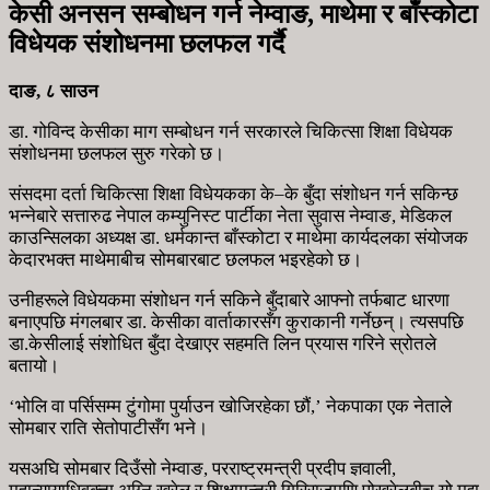
केसी अनसन सम्बोधन गर्न नेम्वाङ, माथेमा र बाँस्कोटा
विधेयक संशोधनमा छलफल गर्दै
दाङ, ८ साउन
डा. गोविन्द केसीका माग सम्बोधन गर्न सरकारले चिकित्सा शिक्षा विधेयक
संशोधनमा छलफल सुरु गरेको छ।
संसदमा दर्ता चिकित्सा शिक्षा विधेयकका के–के बुँदा संशोधन गर्न सकिन्छ
भन्नेबारे सत्तारुढ नेपाल कम्युनिस्ट पार्टीका नेता सुवास नेम्वाङ, मेडिकल
काउन्सिलका अध्यक्ष डा. धर्मकान्त बाँस्कोटा र माथेमा कार्यदलका संयोजक
केदारभक्त माथेमाबीच सोमबारबाट छलफल भइरहेको छ।
उनीहरूले विधेयकमा संशोधन गर्न सकिने बुँदाबारे आफ्नो तर्फबाट धारणा
बनाएपछि मंगलबार डा. केसीका वार्ताकारसँग कुराकानी गर्नेछन्। त्यसपछि
डा.केसीलाई संशोधित बुँदा देखाएर सहमति लिन प्रयास गरिने स्रोतले
बतायो।
‘भोलि वा पर्सिसम्म टुंगोमा पुर्याउन खोजिरहेका छौं,’ नेकपाका एक नेताले
सोमबार राति सेतोपाटीसँग भने।
यसअघि सोमबार दिउँसो नेम्वाङ, परराष्ट्रमन्त्री प्रदीप ज्ञवाली,