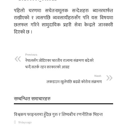
पहिलो चरणमा सचेतनामूलक सन्देशहरु ब्यानरमार्फत
राखीएको र त्यसपछि व्यवसायीहरुसँग पनि यस विषयमा
छलफल गरिने सामुदायिक प्रहरी सेवा केन्द्रले जानकारी
दिएको छ ।
Previous:
नेपालसँग जोडिएका भारतीय राज्यमा संक्रमण बढेको
भन्दै सतर्क रहन सरकारको आग्रह
Next:
लकडाउन खुलेपछि बढ्यो कोरोना संक्रमण
सम्बन्धित समाचारहरु
विश्वकप फाइनलमा हुँदैछ गुरु र शिष्यबीच रणनीतिक भिडन्त
19 days ago