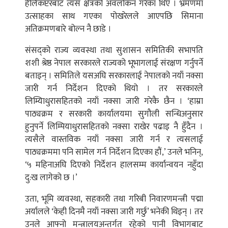
हेलिकप्टरबाट त्यस क्षेत्रको अवलोकन गरेका थिए । भ्रमणमा
उत्साहका साथ गएका पोखरेलले आएपछि सिमाना
अतिक्रमणबारे बोल्न नै छाडे ।
संसद्को राज्य व्यवस्था तथा सुशासन समितिकी सभापति
शशी श्रेष्ठ नेपाल सरकारले राज्यको भूभागलाई संरक्षण गर्नुपर्ने
बताइन् । समितिले यसअघि सरकारलाई नेपालको नयाँ नक्सा
जारी गर्न निर्देशन दिएको थियो । तर सरकारले
लिम्यिाधुरासहितको नयाँ नक्सा जारी गरेकै छैन । ‘हाम्रा
पाठ्यक्रम र सरकारी कार्यालयमा सुगौली सन्धिअनुसार
हुनुपर्ने लिम्पियाधुरासहितको नक्सा राखेर पढाइ नै हुँदैन ।
त्यसैले वास्तविक नयाँ नक्सा जारी गर्न र त्यसलाई
पाठ्यक्रममा पनि सामेल गर्न निर्देशन दिएका हौं,’ उनले भनिन्,
‘५ महिनाअघि दिएको निर्देशन हालसम्म कार्यान्वयन नहुँदा
दु:ख लागेको छ ।’
उता, भूमि व्यवस्था, सहकारी तथा गरिबी निवारणमन्त्री पद्मा
अर्यालले ‘केही दिनमै नयाँ नक्सा जारी गर्छु’ भनेकी थिइन् । तर
उनले आफ्नो मन्त्रालयअन्तर्गत रहेको पानी विभागबाट