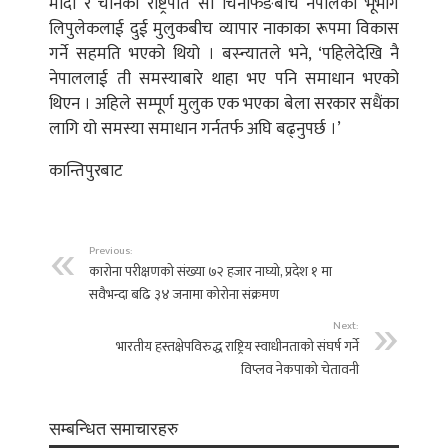
मोदी र चीनका राष्ट्रपति सी चिनफिङबीच नेपालको भूभाग
लिपुलेकलाई दुई मुलुकबीच व्यापार नाकाका रूपमा विकास
गर्ने सहमति भएको थियो । बस्न्यातले भने, ‘पहिलेदेखि नै
नेपाललाई ती समस्याबारे थाहा भए पनि समाधान भएको
थिएन । अहिले सम्पूर्ण मुलुक एक भएका बेला सरकार सधैंका
लागि यो समस्या समाधान गर्नतर्फ अघि बढ्नुपर्छ ।’
कान्तिपुरबाट
Previous:
काराेना परीक्षणको संख्या ७२ हजार नाघ्यो, प्रदेश १ मा
सवैभन्दा बढि ३४ जनामा कोरोना संक्रमण
Next:
भारतीय हस्तक्षेपविरुद्ध राष्ट्रिय स्वाधीनताको संघर्ष गर्ने
विप्लव नेकपाको चेतावनी
सम्बन्धित समाचारहरु