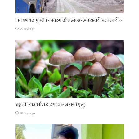
नारायणगढ-मुग्लिन र काठमाडौं सडकखण्डमा सवारी चलाउन रोक
20 days ago
जङ्गली च्याउ खाँदा दाङमा एक जनाको मृत्यु
20 days ago