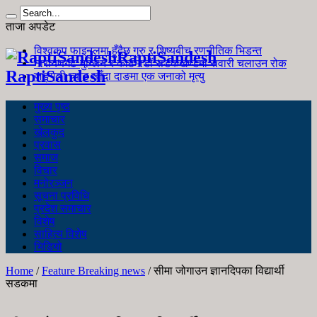
ताजा अपडेट
विश्वकप फाइनलमा हुँदैछ गुरु र शिष्यबीच रणनीतिक भिडन्त
RaptiSandesh
नारायणगढ-मुग्लिन र काठमाडौं सडकखण्डमा सवारी चलाउन रोक
RaptiSandesh
जङ्गली च्याउ खाँदा दाङमा एक जनाको मृत्यु
मुख्य पृष्ठ
समाचार
खेलकुद
प्रवास
समाज
विचार
मनोरञ्जन
सूचना प्रविधि
प्रदेश समाचार
विशेष
साहित्य विशेष
भिडियो
Home
/
Feature Breaking news
/
सीमा जोगाउन ज्ञानदिपका विद्यार्थी
सडकमा