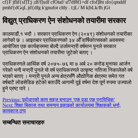
cf}F jflif{sf]T;j ;df/f]xdf cfOtaf/ sf7df8f}+df cfof]lht sfo{qmddf
pmhf{dGqL jif{dfg k'gnufot cltly . t:jL/ M k|bLk/fh jGt
विद्युत् प्राधिकरण ऐन संशोधनको तयारीमा सरकार
काठमाडौं,१ भदौ । सरकार प्राधिकरण ऐन (२०४९) संशोधनको तयारीका
लागेको छ । आइतबार प्राधिकरणको ३४ औँ वार्षिकोत्सवको अवसरमा
आयोजित एक कार्यक्रममा बोल्दै उर्जामन्त्री वर्षमान पुनले सरकार
प्राधिकरण ऐन संशोधनको तयारीमा जुटेको बताए ।
प्राधिकरणले आर्थिक वर्ष २०७५–७६ मा ७ अर्ब २० करोड मुनाफा आर्जन
गरेको भन्दै मन्त्री पुनले यो वर्ष प्राधिकरणले उत्कृष्ट नतिजा निकालेको वर्ष
भएको बताए । मन्त्री पुनले अन्य क्षेत्रसँगै औद्योगिक क्षेत्रमा समेत गत
वर्षबाटै लोडसेडिङ हटेको बताउँदै आगामी दुई वर्षमा देश पूर्ण रुपमा उज्यालो
हुने प्रष्ट पारे ।
Previous:
पूर्वाधारको काम सहज बनाउन ‘एक वडा एक प्राविधिक’
Next:
शिक्षा बिकास तथा समन्वय इकाइको कार्यालयमा शिक्षकको धर्ना,
कामकाज ठप्प
सम्बन्धित समाचारहरु