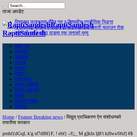
ताजा अपडेट
विश्वकप फाइनलमा हुँदैछ गुरु र शिष्यबीच रणनीतिक भिडन्त
RaptiSandesh
नारायणगढ-मुग्लिन र काठमाडौं सडकखण्डमा सवारी चलाउन रोक
RaptiSandesh
जङ्गली च्याउ खाँदा दाङमा एक जनाको मृत्यु
मुख्य पृष्ठ
समाचार
खेलकुद
प्रवास
समाज
विचार
मनोरञ्जन
सूचना प्रविधि
प्रदेश समाचार
विशेष
साहित्य विशेष
भिडियो
Home
/
Feature Breaking news
/
विद्युत् प्राधिकरण ऐन संशोधनको
तयारीमा सरकार
pmhf{dGqL k'g sf7df8f}F, ! ebf} -/f;;_ M g]kfn ljB't k|flws/0fsf] #$