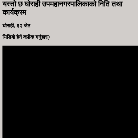
यस्तो छ घोराही उपमहानगरपालिकाको निति तथा
कार्यक्रम
घोराही, ३२ जेठ
भिडियो हेर्न क्लीक गर्नुहास्ः