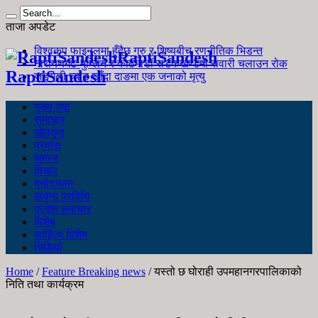
ताजा अपडेट
विश्वकप फाइनलमा हुँदैछ गुरु र शिष्यबीच रणनीतिक भिडन्त
RaptiSandesh
नारायणगढ-मुग्लिन र काठमाडौं सडकखण्डमा सवारी चलाउन रोक
RaptiSandesh
जङ्गली च्याउ खाँदा दाङमा एक जनाको मृत्यु
मुख्य पृष्ठ
समाचार
खेलकुद
प्रवास
समाज
विचार
मनोरञ्जन
सूचना प्रविधि
प्रदेश समाचार
विशेष
साहित्य विशेष
भिडियो
Home
/
Feature Breaking news
/
यस्तो छ घोराही उपमहानगरपालिकाको
निति तथा कार्यक्रम