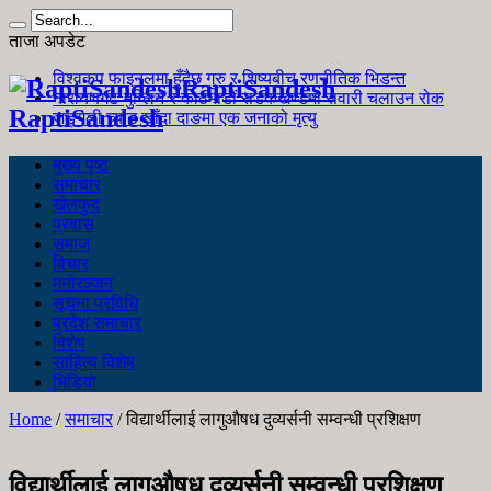
ताजा अपडेट
विश्वकप फाइनलमा हुँदैछ गुरु र शिष्यबीच रणनीतिक भिडन्त
RaptiSandesh
नारायणगढ-मुग्लिन र काठमाडौं सडकखण्डमा सवारी चलाउन रोक
RaptiSandesh
जङ्गली च्याउ खाँदा दाङमा एक जनाको मृत्यु
मुख्य पृष्ठ
समाचार
खेलकुद
प्रवास
समाज
विचार
मनोरञ्जन
सूचना प्रविधि
प्रदेश समाचार
विशेष
साहित्य विशेष
भिडियो
Home
/
समाचार
/
विद्यार्थीलाई लागुऔषध दुव्यर्सनी सम्वन्धी प्रशिक्षण
विद्यार्थीलाई लागुऔषध दुव्यर्सनी सम्वन्धी प्रशिक्षण