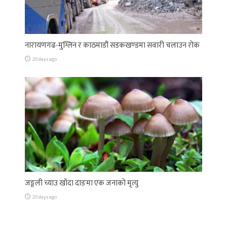
नारायणगढ-मुग्लिन र काठमाडौं सडकखण्डमा सवारी चलाउन रोक
20 days ago
जङ्गली च्याउ खाँदा दाङमा एक जनाको मृत्यु
20 days ago