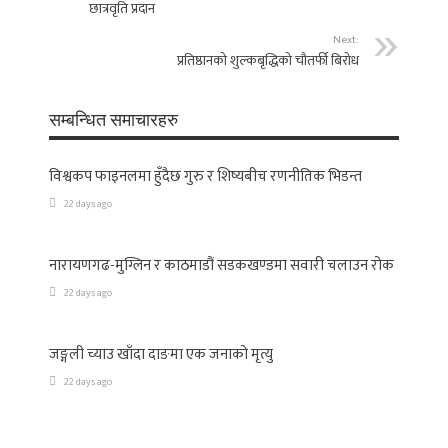
छात्रवृति प्रदान
Next:
प्रतिष्ठानको शुल्कबृद्धिको चौतर्फी बिरोध
सम्बन्धित समाचारहरु
विश्वकप फाइनलमा हुँदैछ गुरु र शिष्यबीच रणनीतिक भिडन्त
22 days ago
नारायणगढ-मुग्लिन र काठमाडौं सडकखण्डमा सवारी चलाउन रोक
22 days ago
जङ्गली च्याउ खाँदा दाङमा एक जनाको मृत्यु
22 days ago