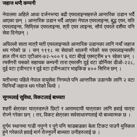
जहाज थप्दै कम्पनी
नेपालमा अहिले आधा दर्जनभन्दा बढी एयरलाइन्सहरुले आन्तरिक उडान भर्दै
आएका छन् । आन्तरिक उडान भर्दै आएका नेपाल एयरलाइन्स, बुद्ध एयर, यति
एयरलाइन्स, सिमि्रक एयरलाइन्स, श्री एयर लाइन्स, सौर्य एयरले दशैंमा पनि
सेवा दिनेछन् ।
अघिल्लो साता मात्रै यती एयरलाइन्सले आन्तरिक उडानका लागि नयाँ जहाज
थप गरेको छ । सन् १९९८ मा सेवाको थालनी गरेको यस एयरलाइन्ससँग
हाल तीन वटा एटीआर-७२-५०० र ६ वटा बीएई एक्स्ट्रीम ४१ रहेका छन् ।
त्यसैगरी यसको सहायक कम्पनी तारा एयरसँग दुई वटा डोर्नियर डीओ-२२८,
दुई वटा ट्वीनटर र दुई वटा ट्वीनअटर भाइकिङ ४०० सिरिज छन् ।
यतीभन्दा पहिले नेपाल वायुसेवा निगमले पनि आन्तरिक उडानकै लागि २ वटा
चिनियाँ जहाज थप गरेको थियो ।
सुगमलाई सुविधा, विकटलाई बाध्यता
शहरी क्षेत्रका यात्रुहरुले छिटो र आरामदायी यात्राका लागि हवाई यात्रा
रोज्ने गरेका छन् । तर, विकट क्षेत्रका सर्वसाधारणलाई यो बाध्यात्मक छ ।
दुर्गम स्थानमा गाडी नपुग्ने र पुगे पनि चाडबाडका बेला टिकट पाउनै मुस्किल
हुने गरेकाले हवाई मार्ग रोज्नुपर्ने बाध्यता उनीहरुलाई छ ।