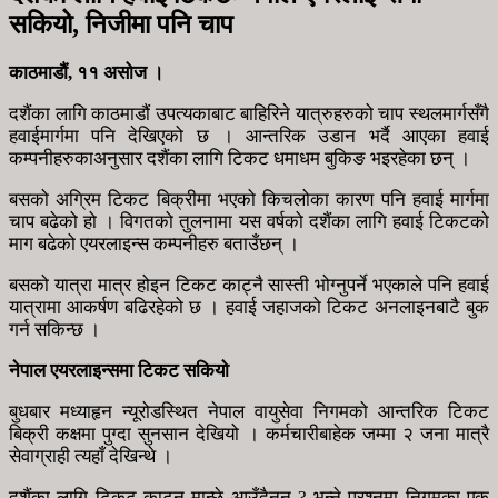
सकियो, निजीमा पनि चाप
काठमाडौं, ११ असोज ।
दशैंका लागि काठमाडौं उपत्यकाबाट बाहिरिने यात्रुहरुको चाप स्थलमार्गसँगै
हवाईमार्गमा पनि देखिएको छ । आन्तरिक उडान भर्दै आएका हवाई
कम्पनीहरुकाअनुसार दशैंका लागि टिकट धमाधम बुकिङ भइरहेका छन् ।
बसको अगि्रम टिकट बिक्रीमा भएको किचलोका कारण पनि हवाई मार्गमा
चाप बढेको हो । विगतको तुलनामा यस वर्षको दशैंका लागि हवाई टिकटको
माग बढेको एयरलाइन्स कम्पनीहरु बताउँछन् ।
बसको यात्रा मात्र होइन टिकट काट्नै सास्ती भोग्नुपर्ने भएकाले पनि हवाई
यात्रामा आकर्षण बढिरहेको छ । हवाई जहाजको टिकट अनलाइनबाटै बुक
गर्न सकिन्छ ।
नेपाल एयरलाइन्समा टिकट सकियो
बुधबार मध्याहृन न्यूरोडस्थित नेपाल वायुसेवा निगमको आन्तरिक टिकट
बिक्री कक्षमा पुग्दा सुनसान देखियो । कर्मचारीबाहेक जम्मा २ जना मात्रै
सेवाग्राही त्यहाँ देखिन्थे ।
दशैंका लागि टिकट काट्न मान्छे आउँदैनन् ? भन्ने प्रश्नमा निगमका एक