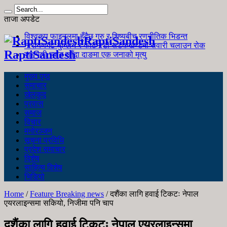
ताजा अपडेट
विश्वकप फाइनलमा हुँदैछ गुरु र शिष्यबीच रणनीतिक भिडन्त
RaptiSandesh
नारायणगढ-मुग्लिन र काठमाडौं सडकखण्डमा सवारी चलाउन रोक
RaptiSandesh
जङ्गली च्याउ खाँदा दाङमा एक जनाको मृत्यु
मुख्य पृष्ठ
समाचार
खेलकुद
प्रवास
समाज
विचार
मनोरञ्जन
सूचना प्रविधि
प्रदेश समाचार
विशेष
साहित्य विशेष
भिडियो
Home
/
Feature Breaking news
/
दशैंका लागि हवाई टिकटः नेपाल
एयरलाइन्समा सकियो, निजीमा पनि चाप
दशैंका लागि हवाई टिकटः नेपाल एयरलाइन्समा