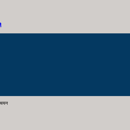
h
य चयन