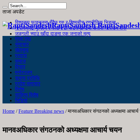
ताजा अपडेट
विश्वकप फाइनलमा हुँदैछ गुरु र शिष्यबीच रणनीतिक भिडन्त
RaptiSandesh RaptiSandes
नारायणगढ-मुग्लिन र काठमाडौं सडकखण्डमा सवारी चलाउन रोक
जङ्गली च्याउ खाँदा दाङमा एक जनाको मृत्यु
मुख्य पृष्ठ
समाचार
खेलकुद
प्रवास
समाज
विचार
मनोरञ्जन
सूचना प्रविधि
प्रदेश समाचार
विशेष
साहित्य विशेष
भिडियो
Home
/
Feature Breaking news
/
मानवअधिकार संगठनको अध्यक्षमा आचार्
मानवअधिकार संगठनको अध्यक्षमा आचार्य चयन